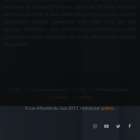
discutent de la possibilité de se regrouper. Stimulés par leurs
passions, attentifs à leurs difficultés communes, ils convient
rapidement d'autres camarades pour créer enfin une très
espérée fédération qui représente aujourd'hui une part
significative de la production et de la diffusion de musique
enregistrée.
Accueil
/
Qui sommes-nous ?
/
CGV
/
Mentions légales
/
Les cookies
/
Contact
© Les Allumés du Jazz 2017, réalisé par
gizboo
.