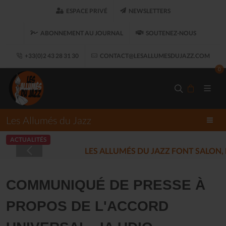
ESPACE PRIVÉ
NEWSLETTERS
ABONNEMENT AU JOURNAL
SOUTENEZ-NOUS
+33(0)2 43 28 31 30
CONTACT@LESALLUMESDUJAZZ.COM
0
Les Allumés du Jazz
ACTUALITÉS
LES ALLUMÉS DU JAZZ FONT SALON, LE 
COMMUNIQUÉ DE PRESSE À
PROPOS DE L'ACCORD