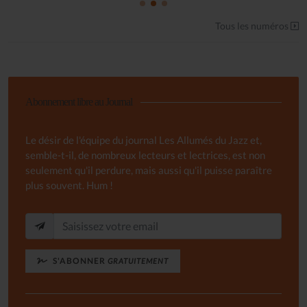
Tous les numéros
Abonnement libre au Journal
Le désir de l'équipe du journal Les Allumés du Jazz et,
semble-t-il, de nombreux lecteurs et lectrices, est non
seulement qu'il perdure, mais aussi qu'il puisse paraître
plus souvent. Hum !
S'ABONNER
GRATUITEMENT