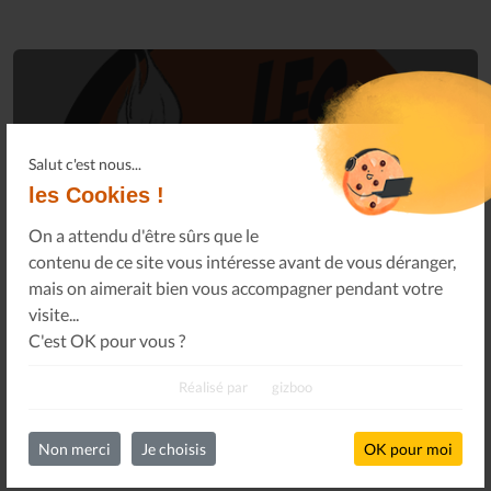
Connectez-vous
Salut c'est nous...
à votre espace privé.
les Cookies !
Infos Privées
On a attendu d'être sûrs que le
Connexion
Sur votre espace dédié.
contenu de ce site vous intéresse avant de vous déranger,
mais on aimerait bien vous accompagner pendant votre
visite...
C'est OK pour vous ?
Réalisé par
gizboo
Non merci
Je choisis
OK pour moi
DERNIÈRES ACTUALITÉS