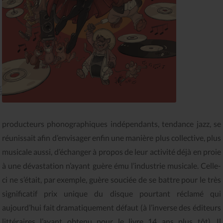
ix
producteurs phonographiques indépendants, tendance jazz, se
réunissait afin d’envisager enfin une manière plus collective, plus
musicale aussi, d’échanger à propos de leur activité déjà en proie
à une dévastation n’ayant guère ému l’industrie musicale. Celle-
ci ne s’était, par exemple, guère souciée de se battre pour le très
significatif prix unique du disque pourtant réclamé qui
aujourd’hui fait dramatiquement défaut (à l’inverse des éditeurs
littéraires l’ayant obtenu pour le livre 14 ans plus tôt). Il