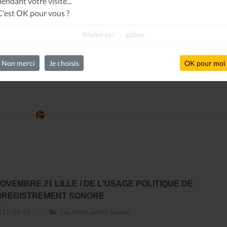
pendant votre visite...
C'est OK pour vous ?
Réalisé par
gizboo
Non merci
Je choisis
OK pour moi
NOVEMBRE 21 LILLE / DE L'USAGE POLITIQUE DE
NREGISTREMENT SONORE
21-11-18
Les ronds-points à venir