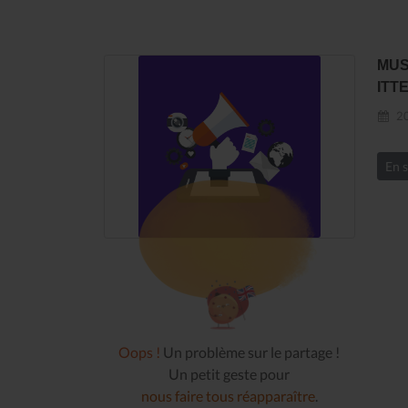
MUS
ITT
20
En s
Oops !
Un problème sur le partage !
Un petit geste pour
nous faire tous réapparaître
.