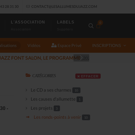
43 28 31 30
CONTACT@LESALLUMESDUJAZZ.COM
L'ASSOCIATION
LABELS
0
Association
Suppliers
lisations
Vidéos
Espace Privé
INSCRIPTIONS
JAZ
CATÉGORIES
EFFACER
Le CD a ses charmes
10
Les causes d'allumette
1
Les projets
30 -
3
Les ronds-points à venir
10