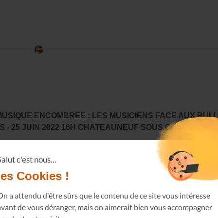
MUSIQUE ENCOMBREE : LES MUSICIENS FACE AUX BULL
S - 25 JUIN 2022 16H CHATEAUNEUF SOUS CHARENTE
22-06-06
Les ronds-points à venir
Salut c'est nous...
avoir plus
les Cookies !
On a attendu d'être sûrs que le contenu de ce site vous intéresse
avant de vous déranger, mais on aimerait bien vous accompagner