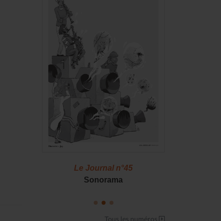
46
Le Journal n°45
Le J
S !
Sonorama
Casserol
Tous les numéros