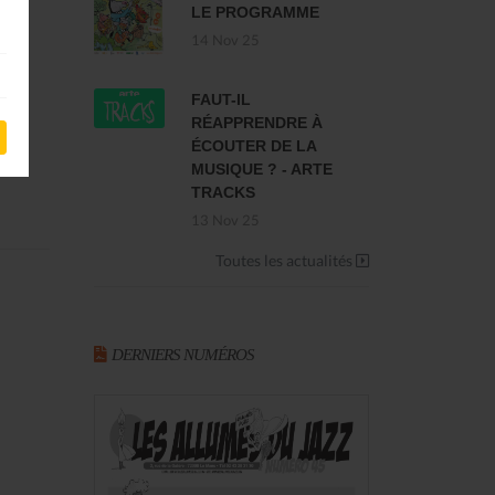
LE PROGRAMME
14 Nov 25
FAUT-IL
RÉAPPRENDRE À
ÉCOUTER DE LA
MUSIQUE ? - ARTE
TRACKS
13 Nov 25
Toutes les actualités
DERNIERS NUMÉROS