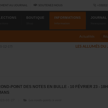
MENT AU JOURNAL
SOUTENEZ-NOUS
+33(0)2 
LECTIONS
BOUTIQUE
INFORMATIONS
JOURNAL
ctions
Shop
Information
Newspaper
Actualités
Réa
 JAZZ FONT SALON, LE PROGRAMME
(2025-11-14)
ROND-POINT DES NOTES EN BULLE - 10 FÉVRIER 23 - 18H
MANS
23-01-27
Les ronds-points à venir