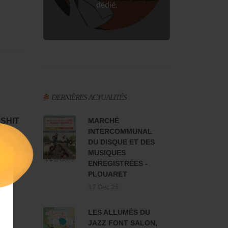
dédié.
DERNIÈRES ACTUALITÉS
SHIT
MARCHÉ
INTERCOMMUNAL
DU DISQUE ET DES
MUSIQUES
ENREGISTRÉES -
PLOUARET
17 Dec 25
LES ALLUMÉS DU
JAZZ FONT SALON,