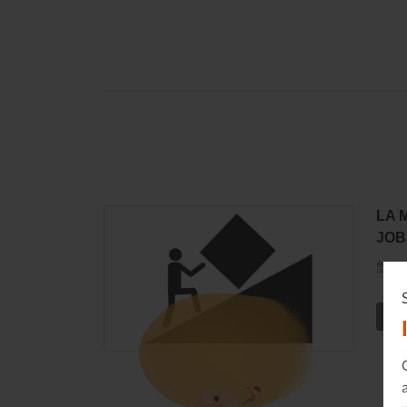
LA 
JOB
20
En s