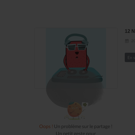
12 
20
En s
Oops !
Un problème sur le partage !
Un petit geste pour