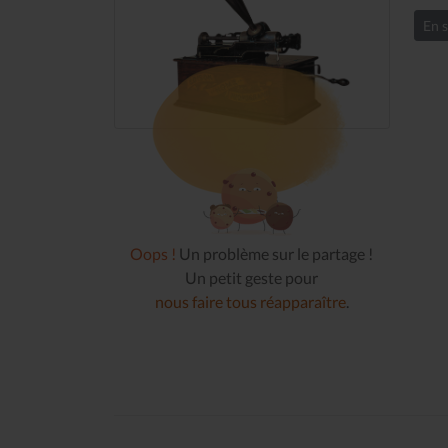
En s
Oops !
Un problème sur le partage !
Un petit geste pour
nous faire tous réapparaître
.
Le Journal n°45
Sonorama