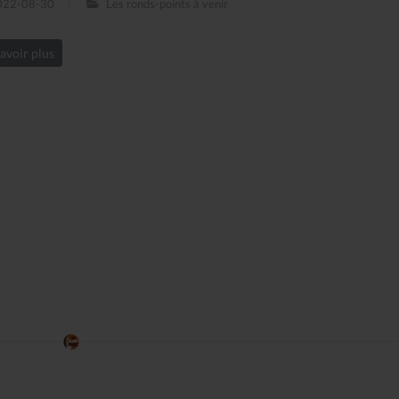
22-08-30
Les ronds-points à venir
avoir plus