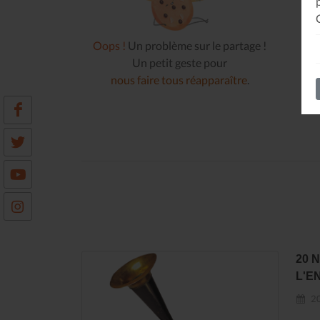
Oops !
Un problème sur le partage !
Un petit geste pour
nous faire tous réapparaître
.
20 
L'E
20