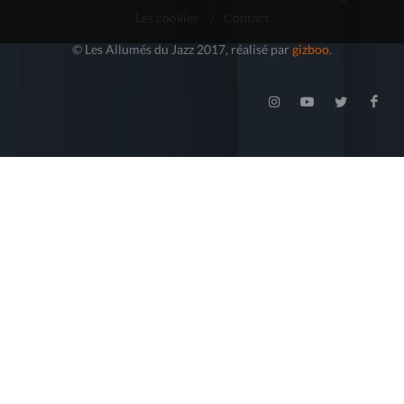
Les cookies
/
Contact
© Les Allumés du Jazz 2017, réalisé par
gizboo
.