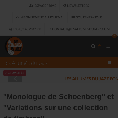
ESPACE PRIVÉ
NEWSLETTERS
ABONNEMENT AU JOURNAL
SOUTENEZ-NOUS
+33(0)2 43 28 31 30
CONTACT@LESALLUMESDUJAZZ.COM
0
Les Allumés du Jazz
ACTUALITÉS
LES ALLUMÉS DU JAZZ FONT SALON, LE 
"Monologue de Schoenberg" et
"Variations sur une collection