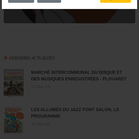
DERNIÈRES ACTUALITÉS
MARCHÉ INTERCOMMUNAL DU DISQUE ET
DES MUSIQUES ENREGISTRÉES - PLOUARET
17 Dec 25
LES ALLUMÉS DU JAZZ FONT SALON, LE
PROGRAMME
14 Nov 25