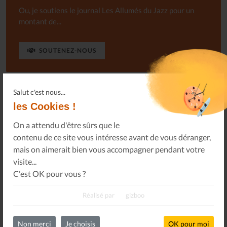
Ou, je soutiens le journal Les Allumés du Jazz pour un
montant de...
SOUTENEZ-NOUS
Salut c'est nous...
les Cookies !
On a attendu d'être sûrs que le
contenu de ce site vous intéresse avant de vous déranger,
mais on aimerait bien vous accompagner pendant votre
visite...
C'est OK pour vous ?
Connectez-vous
à votre espace privé.
Réalisé par
gizboo
Infos Privées
Connexion
Sur votre espace dédié.
Non merci
Je choisis
OK pour moi