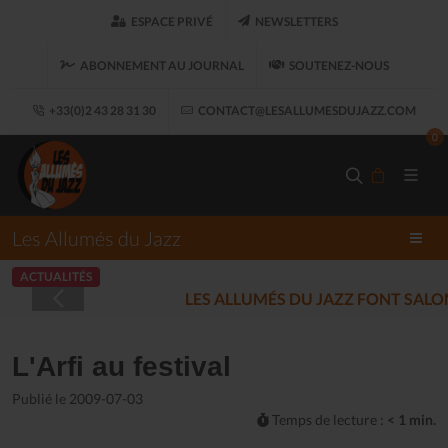
ESPACE PRIVÉ
NEWSLETTERS
ABONNEMENT AU JOURNAL
SOUTENEZ-NOUS
+33(0)2 43 28 31 30
CONTACT@LESALLUMESDUJAZZ.COM
0
Les Allumés du Jazz
ACTUALITÉS
LES ALLUMÉS DU JAZZ FONT SALON, LE 
L'Arfi au festival
Publié le 2009-07-03
Temps de lecture :
< 1 min.