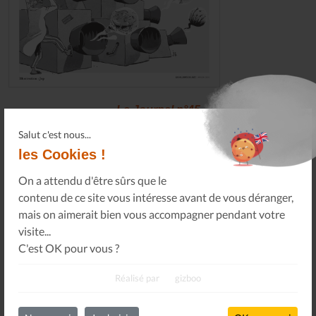
Le Journal n°45
Sonorama
Salut c'est nous...
les Cookies !
On a attendu d'être sûrs que le
Tous les numéros
contenu de ce site vous intéresse avant de vous déranger,
mais on aimerait bien vous accompagner pendant votre
visite...
C'est OK pour vous ?
Newsletter
Réalisé par
gizboo
Abonnez-vous à notre newsletter pour obtenir des
nouvelles importantes, des conseils et plus encore.