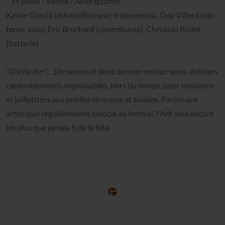
- 19 juillet : Villerd / Ayler quartet
Xavier Garcia (échantillonneur, traitements), Guy Villerd (sax
tenor, voix), Eric Brochard (contrebasse), Christian Rollet
(batterie)
"Dix de der"... 10e année et donc dernier rendez-vous, derniers
rassemblements improbables, hors du temps, pour musiciens
et juilletistes aux oreilles rêveuses et avisées. Partenaire
artistique régulièrement associé au festival, l'Arfi sera encore
(et plus que jamais !) de la fête.