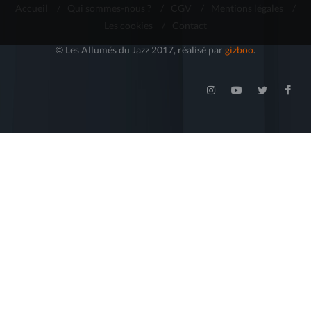
Accueil
/
Qui sommes-nous ?
/
CGV
/
Mentions légales
/
Les cookies
/
Contact
© Les Allumés du Jazz 2017, réalisé par
gizboo
.