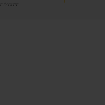
RE ÉCOUTE.
Le Journal n°44
Le Journal n°
Casserolade pour le roy
SPÉCIAL 30 AN