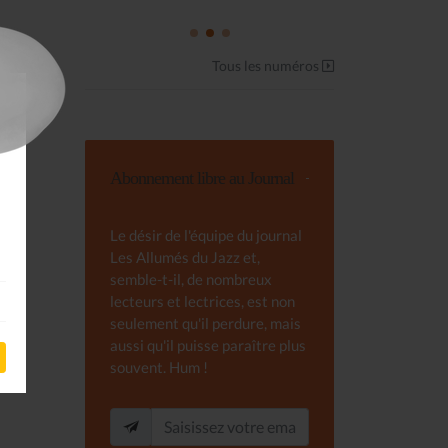
Tous les numéros
Abonnement libre au Journal
Le désir de l'équipe du journal
Les Allumés du Jazz et,
semble-t-il, de nombreux
lecteurs et lectrices, est non
seulement qu'il perdure, mais
aussi qu'il puisse paraître plus
souvent. Hum !