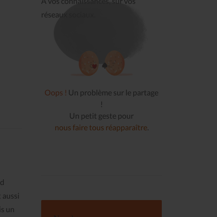
À vos connaissances, sur vos
réseaux sociaux.
Oops !
Un problème sur le partage
!
Un petit geste pour
nous faire tous réapparaître
.
ud
 aussi
is un