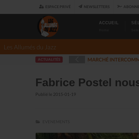
ESPACE PRIVÉ
NEWSLETTERS
ABONNE
ACCUEIL
SÉ
Home
Sele
Les Allumés du Jazz
ET
LES ALLUM
ACTUALITÉS
(2025-12-17)
Fabrice Postel nous
Publié le 2015-01-19
EVENEMENTS