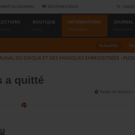
MENT AU JOURNAL
SOUTENEZ-NOUS
+33(0)2 
LECTIONS
BOUTIQUE
INFORMATIONS
JOURNAL
ctions
Shop
Information
Newspaper
Actualités
Réa
ÉS DU JAZZ FONT SALON, LE PROGRAMME
(2025-11-14)
 a quitté
Temps de lecture :