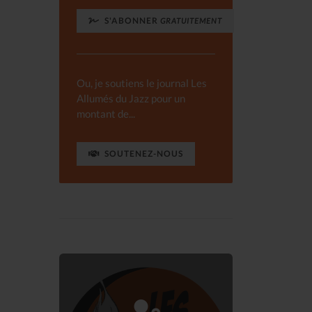
S'ABONNER
GRATUITEMENT
Ou, je soutiens le journal Les
Allumés du Jazz pour un
montant de...
SOUTENEZ-NOUS