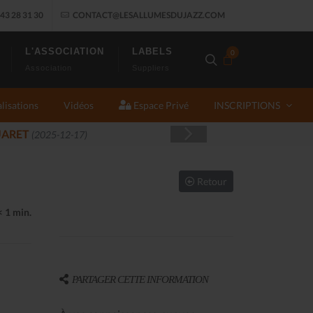
43 28 31 30
CONTACT@LESALLUMESDUJAZZ.COM
L'ASSOCIATION
LABELS
0
Association
Suppliers
lisations
Vidéos
Espace Privé
INSCRIPTIONS
Retour
< 1 min.
PARTAGER CETTE INFORMATION