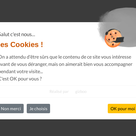
Salut c'est nous...
les Cookies !
On a attendu d'être sûrs que le contenu de ce site vous intéresse
avant de vous déranger, mais on aimerait bien vous accompagner
pendant votre visite...
C'est OK pour vous ?
Réalisé par
gizboo
Non merci
Je choisis
OK pour moi