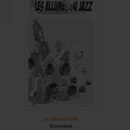
46
Le Journal n°45
Le J
S !
Sonorama
Casserol