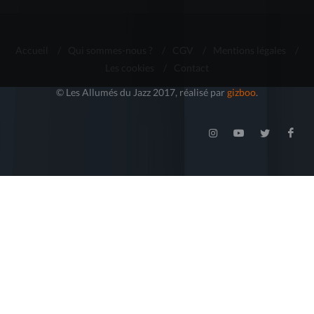
Accueil
/
Qui sommes-nous ?
/
CGV
/
Mentions légales
/
Les cookies
/
Contact
© Les Allumés du Jazz 2017, réalisé par
gizboo
.