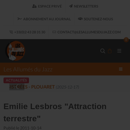
ESPACE PRIVÉ
NEWSLETTERS
ABONNEMENT AU JOURNAL
SOUTENEZ-NOUS
+33(0)2 43 28 31 30
CONTACT@LESALLUMESDUJAZZ.COM
0
Les Allumés du Jazz
ACTUALITÉS
LES ALLUMÉS DU JAZZ FONT SALON, LE 
Emilie Lesbros "Attraction
terrestre"
Publié le 2011-10-14