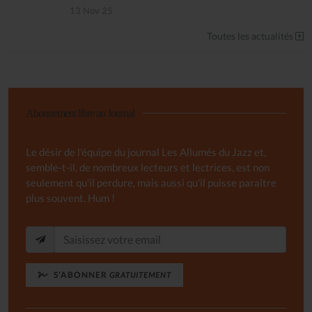
13 Nov 25
Toutes les actualités
Abonnement libre au Journal
Le désir de l'équipe du journal Les Allumés du Jazz et,
semble-t-il, de nombreux lecteurs et lectrices, est non
seulement qu'il perdure, mais aussi qu'il puisse paraître
plus souvent. Hum !
S'ABONNER
GRATUITEMENT