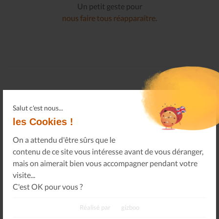
Un petit geste pour
nous faire tous réapparaître
.
Salut c'est nous...
les Cookies !
On a attendu d'être sûrs que le
Connectez-vous
contenu de ce site vous intéresse avant de vous déranger,
à votre espace privé.
Infos Privées
mais on aimerait bien vous accompagner pendant votre
visite...
Connexion
Sur votre espace dédié.
C'est OK pour vous ?
Réalisé par
gizboo