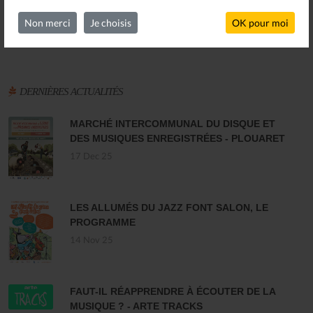
Non merci
Je choisis
OK pour moi
DERNIÈRES ACTUALITÉS
MARCHÉ INTERCOMMUNAL DU DISQUE ET
DES MUSIQUES ENREGISTRÉES - PLOUARET
17 Dec 25
LES ALLUMÉS DU JAZZ FONT SALON, LE
PROGRAMME
14 Nov 25
FAUT-IL RÉAPPRENDRE À ÉCOUTER DE LA
MUSIQUE ? - ARTE TRACKS