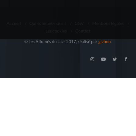
Accueil
/
Qui sommes-nous ?
/
CGV
/
Mentions légales
/
Les cookies
/
Contact
© Les Allumés du Jazz 2017, réalisé par
gizboo
.