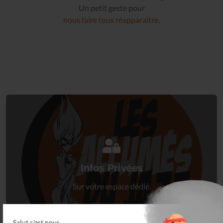
Un petit geste pour
nous faire tous réapparaître
.
Connectez-vous
à votre espace privé.
Infos Privées
Connexion
Sur votre espace dédié.
Salut c'est nous...