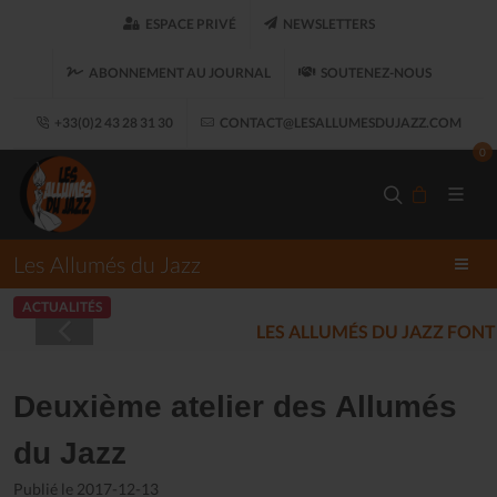
ESPACE PRIVÉ
NEWSLETTERS
ABONNEMENT AU JOURNAL
SOUTENEZ-NOUS
+33(0)2 43 28 31 30
CONTACT@LESALLUMESDUJAZZ.COM
0
Les Allumés du Jazz
ACTUALITÉS
LES ALLUMÉS DU JAZZ FONT SALON, LE 
Deuxième atelier des Allumés
du Jazz
Publié le 2017-12-13