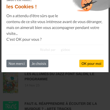
les Cookies !
On a attendu d'être sûrs que le
contenu de ce site vous intéresse avant de vous déranger,
mais on aimerait bien vous accompagner pendant votre
visite...
DERNIÈRES ACTUALITÉS
C'est OK pour vous ?
MARCHÉ INTERCOMMUNAL DU DISQUE ET
DES MUSIQUES ENREGISTRÉES - PLOUARET
Réalisé par
gizboo
17 Dec 25
Non merci
Je choisis
OK pour moi
LES ALLUMÉS DU JAZZ FONT SALON, LE
PROGRAMME
14 Nov 25
FAUT-IL RÉAPPRENDRE À ÉCOUTER DE LA
MUSIQUE ? - ARTE TRACKS