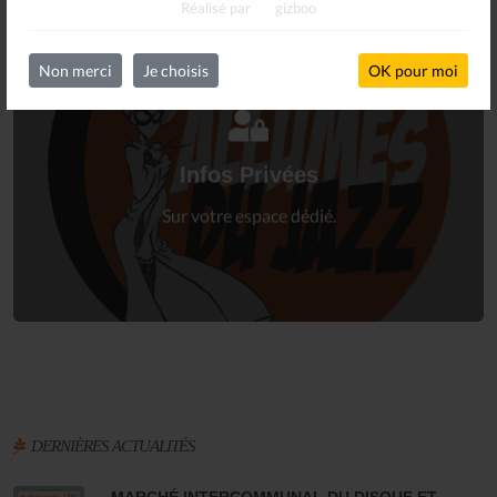
Réalisé par
gizboo
Non merci
Je choisis
OK pour moi
Connectez-vous
à votre espace privé.
Infos Privées
Connexion
Sur votre espace dédié.
DERNIÈRES ACTUALITÉS