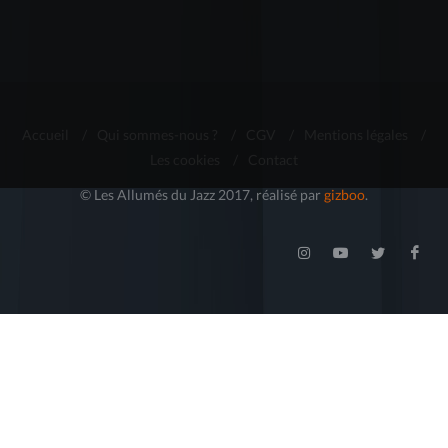
Accueil
/
Qui sommes-nous ?
/
CGV
/
Mentions légales
/
Les cookies
/
Contact
© Les Allumés du Jazz 2017, réalisé par
gizboo
.