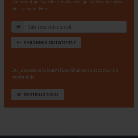
seulement qu'il perdure, mais aussi qu'il puisse paraître
plus souvent. Hum !
S'ABONNER
GRATUITEMENT
Ou, je soutiens le journal Les Allumés du Jazz pour un
montant de...
SOUTENEZ-NOUS