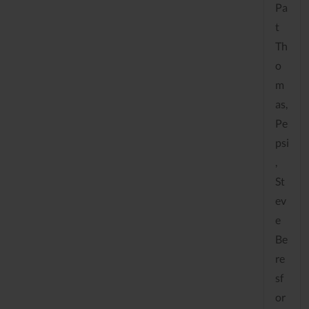
Pa
t
Th
o
m
as,
Pe
psi
,
St
ev
e
Be
re
sf
or