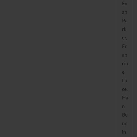
Ev
an
Pa
rk
er,
Fr
an
cin
e
Lu
ce,
Ha
n
Be
nn
in