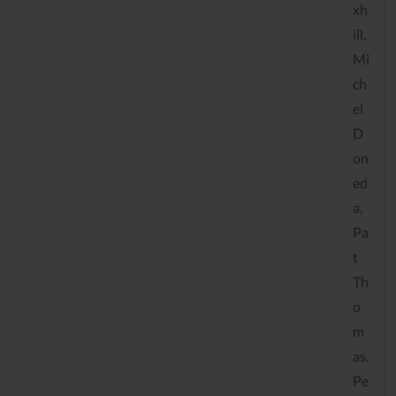
xh
ill,
Mi
ch
el
D
on
ed
a,
Pa
t
Th
o
m
as,
Pe