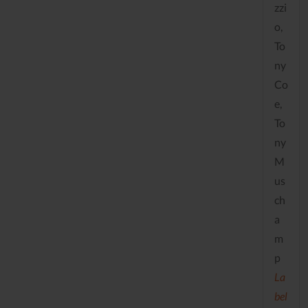
zzi
o,
To
ny
Co
e,
To
ny
M
us
ch
a
m
p
La
bel