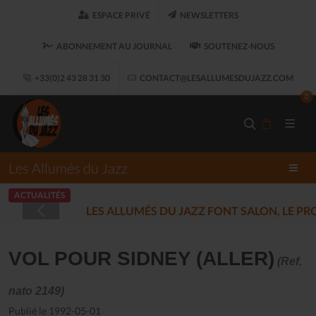
ESPACE PRIVÉ
NEWSLETTERS
ABONNEMENT AU JOURNAL
SOUTENEZ-NOUS
+33(0)2 43 28 31 30
CONTACT@LESALLUMESDUJAZZ.COM
0
Les Allumés du Jazz
ACTUALITÉS
LES ALLUMÉS DU JAZZ FONT SALON, LE 
VOL POUR SIDNEY (ALLER)
(Ref.
nato 2149)
Publié le 1992-05-01