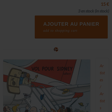
15 €
3 en stock
(in stock)
AJOUTER AU PANIER
add to shopping cart
Ar
tist
es
/
Ar
tist
s