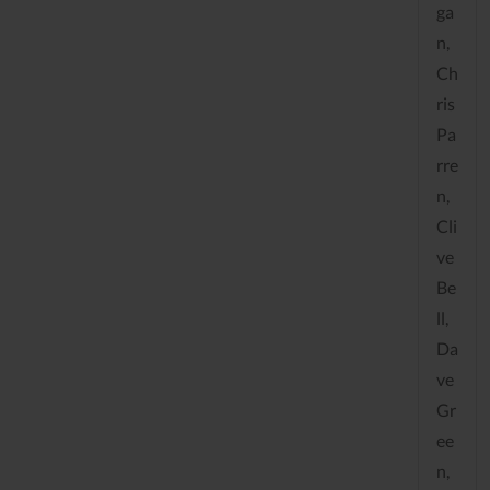
ga
n,
Ch
ris
Pa
rre
n,
Cli
ve
Be
ll,
Da
ve
Gr
ee
n,