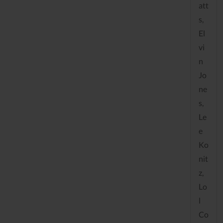
att
s,
El
vi
n
Jo
ne
s,
Le
e
Ko
nit
z,
Lo
l
Co