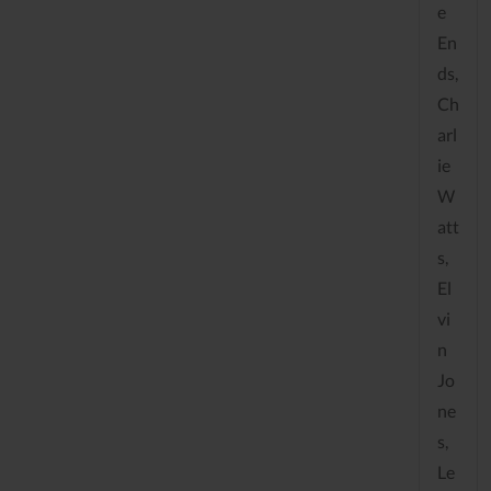
e
En
ds,
Ch
arl
ie
W
att
s,
El
vi
n
Jo
ne
s,
Le