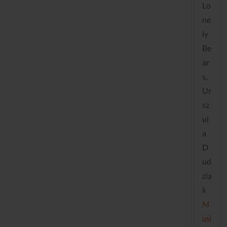
Lo
ne
ly
Be
ar
s,
Ur
sz
ul
a
D
ud
zia
k
M
usi