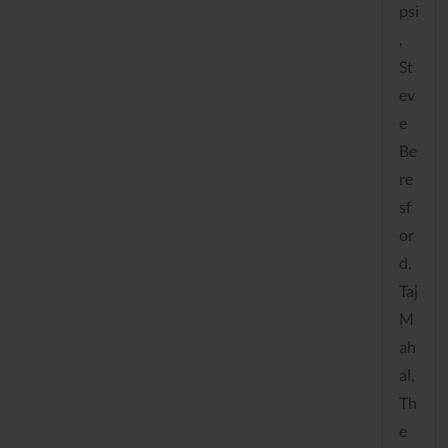
psi
,
St
ev
e
Be
re
sf
or
d,
Taj
M
ah
al,
Th
e