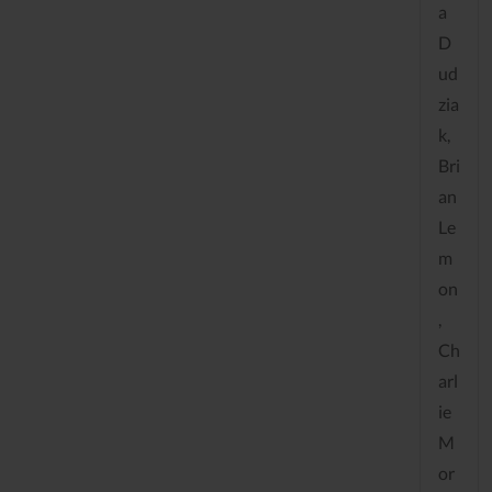
a
D
ud
zia
k,
Bri
an
Le
m
on
,
Ch
arl
ie
M
or