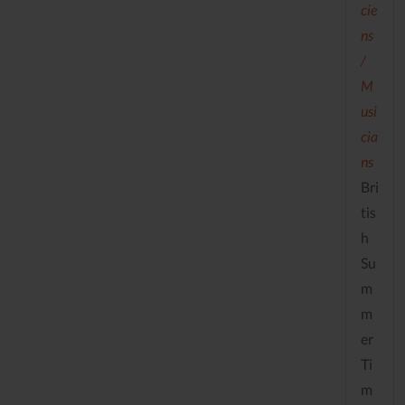
cie
ns
/
M
usi
cia
ns
Bri
tis
h
Su
m
m
er
Ti
m