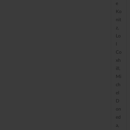
e
Ko
nit
z,
Lo
l
Co
xh
ill,
Mi
ch
el
D
on
ed
a,