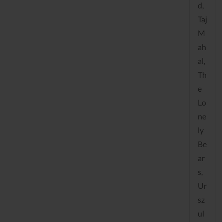
d,
Taj
M
ah
al,
Th
e
Lo
ne
ly
Be
ar
s,
Ur
sz
ul