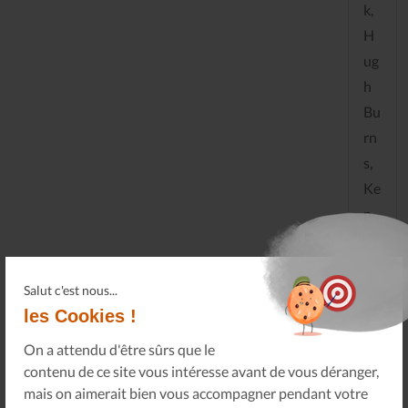
k,
H
ug
h
Bu
rn
s,
Ke
n
W
er
ne
Salut c'est nous...
les Cookies !
r,
Mi
On a attendu d'être sûrs que le
ch
contenu de ce site vous intéresse avant de vous déranger,
ael
mais on aimerait bien vous accompagner pendant votre