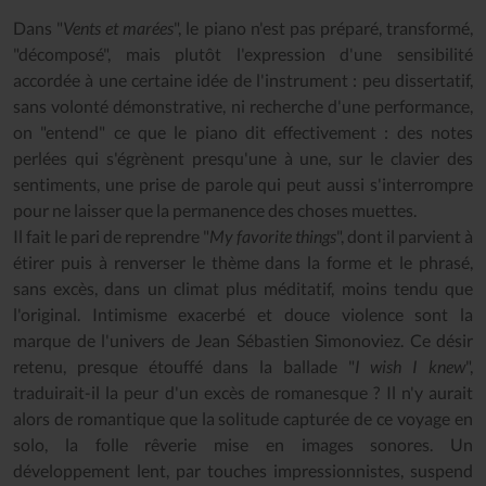
Dans "
Vents et marées
", le piano n'est pas préparé, transformé,
"décomposé", mais plutôt l'expression d'une sensibilité
accordée à une certaine idée de l'instrument : peu dissertatif,
sans volonté démonstrative, ni recherche d'une performance,
on "entend" ce que le piano dit effectivement : des notes
perlées qui s'égrènent presqu'une à une, sur le clavier des
sentiments, une prise de parole qui peut aussi s'interrompre
pour ne laisser que la permanence des choses muettes.
Il fait le pari de reprendre "
My favorite things
", dont il parvient à
étirer puis à renverser le thème dans la forme et le phrasé,
sans excès, dans un climat plus méditatif, moins tendu que
l'original. Intimisme exacerbé et douce violence sont la
marque de l'univers de Jean Sébastien Simonoviez. Ce désir
retenu, presque étouffé dans la ballade "
I wish I knew
",
traduirait-il la peur d'un excès de romanesque ? Il n'y aurait
alors de romantique que la solitude capturée de ce voyage en
solo, la folle rêverie mise en images sonores. Un
développement lent, par touches impressionnistes, suspend