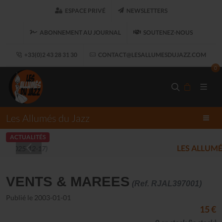
ESPACE PRIVÉ
NEWSLETTERS
ABONNEMENT AU JOURNAL
SOUTENEZ-NOUS
+33(0)2 43 28 31 30
CONTACT@LESALLUMESDUJAZZ.COM
0
Les Allumés du Jazz
ACTUALITÉS
LES ALLUMÉS DU JAZZ FONT SALON, LE 
VENTS & MAREES
(Ref. RJAL397001)
Publié le 2003-01-01
15 €