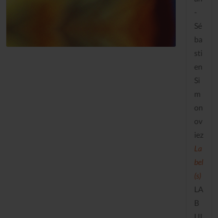
-
Sé
ba
sti
en
Si
m
on
ov
iez
La
bel
(s)
LA
B
UI