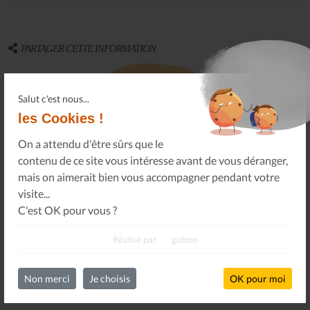
PARTAGER CETTE INFORMATION
À vos connaissances, sur vos réseaux sociaux.
Salut c'est nous...
les Cookies !
On a attendu d'être sûrs que le
contenu de ce site vous intéresse avant de vous déranger,
mais on aimerait bien vous accompagner pendant votre
visite...
Oops !
Un problème sur le partage !
C'est OK pour vous ?
Un petit geste pour
nous faire tous réapparaître
.
Réalisé par
gizboo
Non merci
Je choisis
OK pour moi