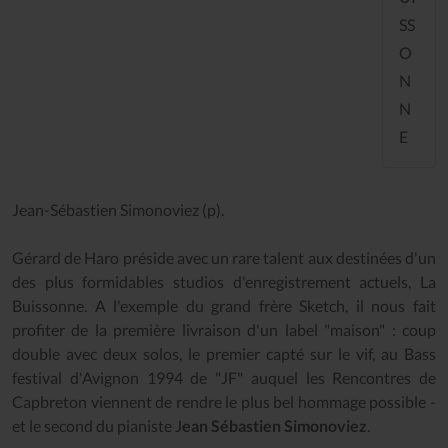
SS
O
N
N
E
Jean-Sébastien Simonoviez (p).
Gérard de Haro préside avec un rare talent aux destinées d'un
des plus formidables studios d'enregistrement actuels, La
Buissonne. A l'exemple du grand frère Sketch, il nous fait
profiter de la première livraison d'un label "maison" : coup
double avec deux solos, le premier capté sur le vif, au Bass
festival d'Avignon 1994 de "JF" auquel les Rencontres de
Capbreton viennent de rendre le plus bel hommage possible -
et le second du pianiste J
ean Sébastien Simonoviez
.