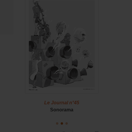
46
Le Journal n°45
Le J
S !
Sonorama
Casserol