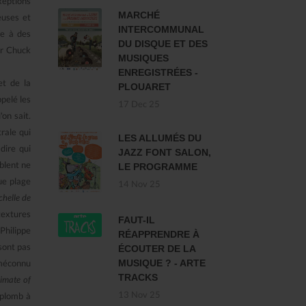
xeptions
MARCHÉ
euses et
INTERCOMMUNAL
re à des
DU DISQUE ET DES
er Chuck
MUSIQUES
ENREGISTRÉES -
et de la
PLOUARET
ppelé les
17 Dec 25
on sait.
trale qui
LES ALLUMÉS DU
dire qui
JAZZ FONT SALON,
blent ne
LE PROGRAMME
ue plage
14 Nov 25
chelle de
 textures
FAUT-IL
Philippe
RÉAPPRENDRE À
sont pas
ÉCOUTER DE LA
MUSIQUE ? - ARTE
 méconnu
TRACKS
limate of
13 Nov 25
 plomb à