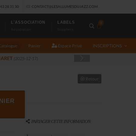
43 28 31 30
CONTACT@LESALLUMESDUJAZZ.COM
L'ASSOCIATION
LABELS
0
Association
Suppliers
Catalogue
Panier
Espace Privé
INSCRIPTIONS
Retour
NIER
PARTAGER CETTE INFORMATION