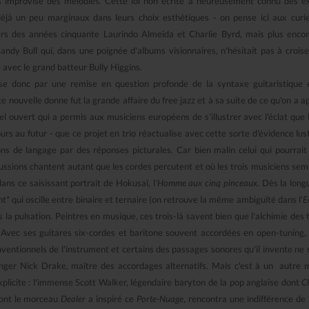
puis improvise des mélodies. Cette loi non écrite a heureusement connu des e
 déjà un peu marginaux dans leurs choix esthétiques - on pense ici aux curi
nniers des années cinquante Laurindo Almeida et Charlie Byrd, mais plus enco
ndy Bull qui, dans une poignée d'albums visionnaires, n'hésitait pas à crois
avec le grand batteur Bully Higgins.
asse donc par une remise en question profonde de la syntaxe guitaristique 
tte nouvelle donne fut la grande affaire du free jazz et à sa suite de ce qu'on a a
l ouvert qui a permis aux musiciens européens de s'illustrer avec l'éclat que l'
jours au futur - que ce projet en trio réactualise avec cette sorte d'évidence lus
ns de langage par des réponses picturales. Car bien malin celui qui pourrait 
ussions chantent autant que les cordes percutent et où les trois musiciens sem
ns ce saisissant portrait de Hokusaï, l
'Homme aux cinq pinceaux
. Dès la long
t" qui oscille entre binaire et ternaire (on retrouve la même ambiguïté dans l'
E
s la pulsation. Peintres en musique, ces trois-là savent bien que l'alchimie des
. Avec ses guitares six-cordes et baritone souvent accordées en open-tuning, 
entionnels de l'instrument et certains des passages sonores qu'il invente ne 
ksinger Nick Drake, maître des accordages alternatifs. Mais c'est à un autre
licite : l'immense Scott Walker, légendaire baryton de la pop anglaise dont
C
dont le morceau
Dealer
a inspiré ce
Porte-Nuage
, rencontra une indifférence de