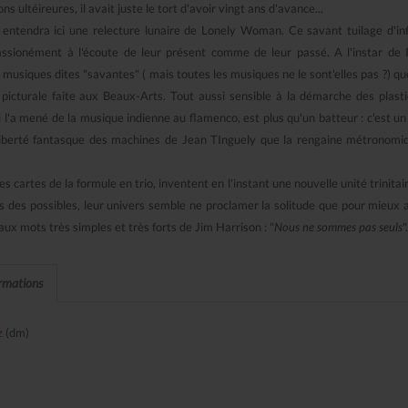
 ultéireures, il avait juste le tort d'avoir vingt ans d'avance...
tendra ici une relecture lunaire de Lonely Woman. Ce savant tuilage d'in
assionément à l'écoute de leur présent comme de leur passé. A l'instar de P
musiques dites "savantes" ( mais toutes les musiques ne le sont'elles pas ?) que
icturale faite aux Beaux-Arts. Tout aussi sensible à la démarche des plasti
l'a mené de la musique indienne au flamenco, est plus qu'un batteur : c'est un
a liberté fantasque des machines de Jean TInguely que la rengaine métronomi
s cartes de la formule en trio, inventent en l'instant une nouvelle unité trinitair
 des possibles, leur univers semble ne proclamer la solitude que pour mieux ac
ux mots très simples et très forts de Jim Harrison : "
Nous ne sommes pas seuls
".
ormations
z
(dm)