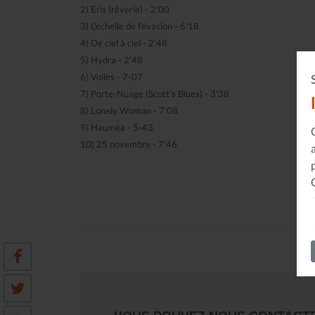
2) Eris (rêverie) - 2'00
3) L'échelle de l'évasion - 6'18
4) De ciel à ciel - 2'48
5) Hydra - 2'48
6) Voiles - 7-07
7) Porte-Nuage (Scott's Blues) - 3'38
8) Lonely Woman - 7'08
9) Hauméa - 5-43
10) 25 novembre - 7'46