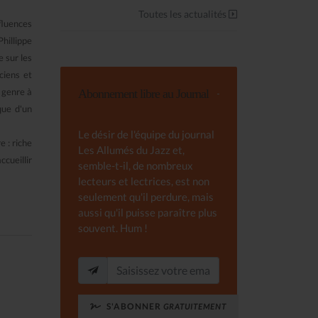
Toutes les actualités
fluences
hillippe
 sur les
ciens et
 genre à
Abonnement libre au Journal
que d'un
Le désir de l'équipe du journal
e : riche
Les Allumés du Jazz et,
cueillir
semble-t-il, de nombreux
lecteurs et lectrices, est non
seulement qu'il perdure, mais
aussi qu'il puisse paraître plus
souvent. Hum !
S'ABONNER
GRATUITEMENT