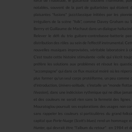
force de l'habitude, le guitariste soutient l'harmonie, 
notables, souvent de la part de guitaristes qui étaient
plaisantes "fusions" jazz/classique initiées par les pio
irréguliers de la scène "folk", comme Davey Graham ou Sa
Berrry et Guillaume de Machaut dans un dialogue halluciné 
Relever le défi du trio guitare-contrebasse-batterie p
distribution des rôles au sein de l'effectif instrumental. Ce
nouvelles musiques improvisées, véritable laboratoire à cie
C'est toute cette histoire stimulante -celle qui s'écrit tou
préfère les solutions aux problèmes et résout les questio
"accompagne" qui dans ce flux musical moiré où les réperc
plus former qu'un seul corps protéiforme, un peu comme da
d'introduction,
Univers-solitude,
s'installe un "monde flottan
l'évasion
), dans une indécision rythmique qui ne dilue jamai
et des couleurs ne serait rien sans la fermeté des lignes
Mouratoglou poursuit ses explorations des usages non conv
sans rappeler les couleurs si particulières du grand fol
capital que
Porte-Nuage
(
Scott's blues
) rend un hommage exp
Hunter,
qui devrait être "l'album du retour" en 1984 et 