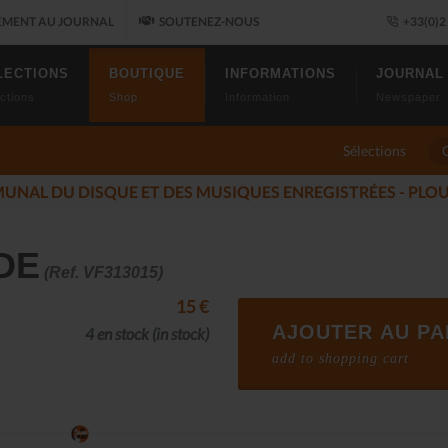
MENT AU JOURNAL
SOUTENEZ-NOUS
+33(0)2 
LECTIONS
BOUTIQUE
INFORMATIONS
JOURNAL
ctions
Shop
Information
Newspaper
Sélections
LUMÉS DU JAZZ FONT SALON, LE PROGRAMME
(2025-11-14)
DE
(Ref. VF313015)
15 €
AJOUTER AU PA
4 en stock
(in stock)
add to shopping cart