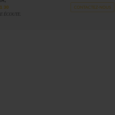
ER,
1 30
CONTACTEZ-NOUS
RE ÉCOUTE.
Le Journal n°44
Le Journal n°
Casserolade pour le roy
SPÉCIAL 30 AN