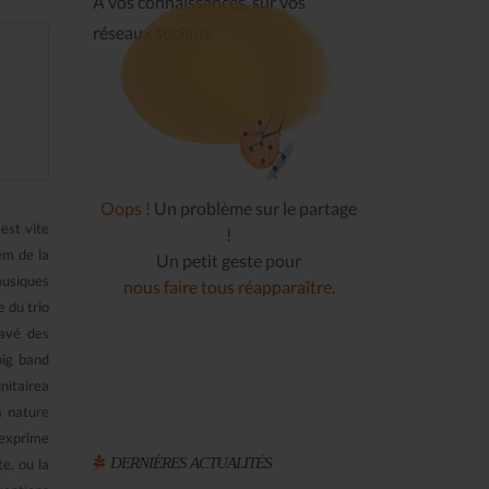
À vos connaissances, sur vos
réseaux sociaux.
Oops !
Un problème sur le partage
est vite
!
em de la
Un petit geste pour
musiques
nous faire tous réapparaître
.
e du trio
ravé des
big band
nitairea
a nature
exprime
DERNIÈRES ACTUALITÉS
e, ou la