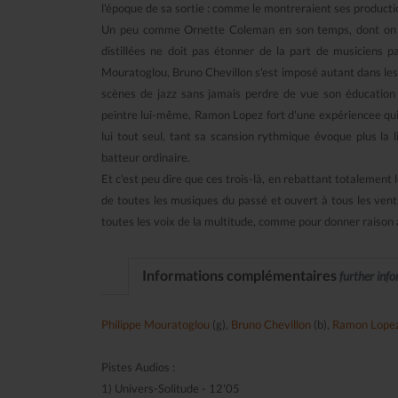
l'époque de sa sortie : comme le montreraient ses productions
Un peu comme Ornette Coleman en son temps, dont on en
distillées ne doit pas étonner de la part de musiciens p
Mouratoglou, Bruno Chevillon s'est imposé autant dans les 
scènes de jazz sans jamais perdre de vue son éducation p
peintre lui-même, Ramon Lopez fort d'une expériencee qui 
lui tout seul, tant sa scansion rythmique évoque plus l
batteur ordinaire.
Et c'est peu dire que ces trois-là, en rebattant totalement le
de toutes les musiques du passé et ouvert à tous les vents
toutes les voix de la multitude, comme pour donner raison a
Informations complémentaires
further inf
Philippe Mouratoglou
(g),
Bruno Chevillon
(b),
Ramon Lope
Pistes Audios :
1) Univers-Solitude - 12'05