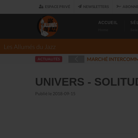
ESPACE PRIVÉ
NEWSLETTERS
ABONNE
ACCUEIL
SÉ
Home
Sele
Les Allumés du Jazz
UARET
LES AL
ACTUALITÉS
(2025-12-17)
UNIVERS - SOLITU
Publié le 2018-09-15