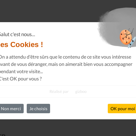
Salut c'est nous...
les Cookies !
On a attendu d'être sûrs que le contenu de ce site vous intéresse
avant de vous déranger, mais on aimerait bien vous accompagner
pendant votre visite...
C'est OK pour vous ?
Réalisé par
gizboo
Non merci
Je choisis
OK pour moi