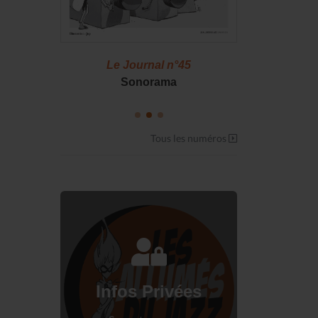
46
Le Journal n°45
Le J
S !
Sonorama
Casserol
Tous les numéros
Connectez-vous
à votre espace privé.
Infos Privées
Connexion