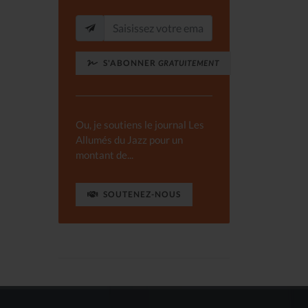
S'ABONNER
GRATUITEMENT
Ou, je soutiens le journal Les
Allumés du Jazz pour un
montant de...
SOUTENEZ-NOUS