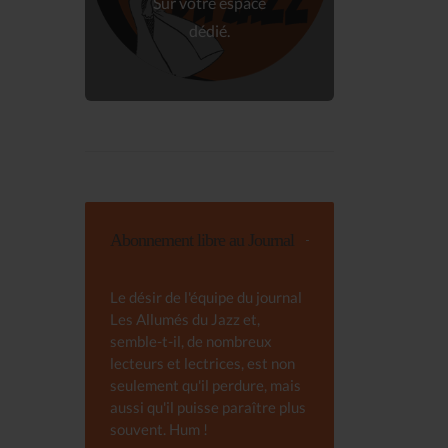
Sur votre espace
dédié.
Abonnement libre au Journal
Le désir de l'équipe du journal
Les Allumés du Jazz et,
semble-t-il, de nombreux
lecteurs et lectrices, est non
seulement qu'il perdure, mais
aussi qu'il puisse paraître plus
souvent. Hum !