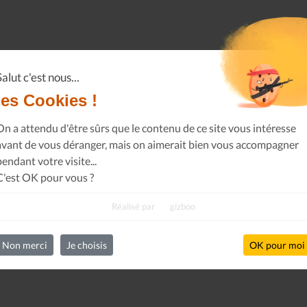
Salut c'est nous...
les Cookies !
On a attendu d'être sûrs que le contenu de ce site vous intéresse
avant de vous déranger, mais on aimerait bien vous accompagner
pendant votre visite...
C'est OK pour vous ?
Réalisé par
gizboo
Non merci
Je choisis
OK pour moi