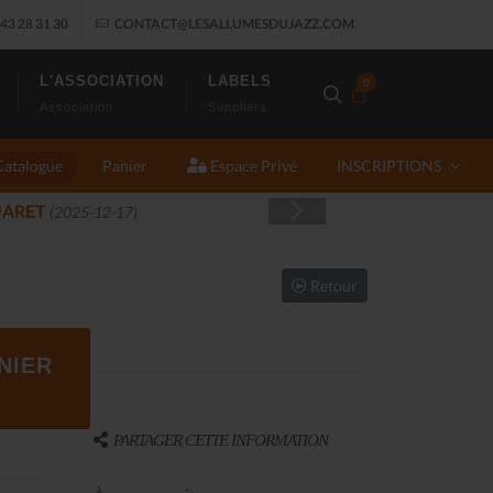
43 28 31 30
CONTACT@LESALLUMESDUJAZZ.COM
L'ASSOCIATION
LABELS
0
Association
Suppliers
Catalogue
Panier
Espace Privé
INSCRIPTIONS
JA
Retour
NIER
PARTAGER CETTE INFORMATION