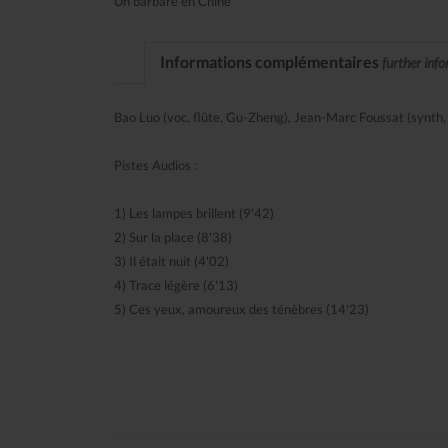
Un barbare en Chine
Informations complémentaires
further inf
Bao Luo (voc, flûte, Gu-Zheng), Jean-Marc Foussat (synth,
Pistes Audios :
1) Les lampes brillent (9'42)
2) Sur la place (8'38)
3) Il était nuit (4'02)
4) Trace légère (6'13)
5) Ces yeux, amoureux des ténèbres (14'23)