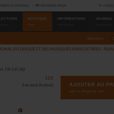
MENT AU JOURNAL
SOUTENEZ-NOUS
+33(0)2 
LECTIONS
BOUTIQUE
INFORMATIONS
JOURNAL
ctions
Shop
Information
Newspaper
Sélections
U JAZZ FONT SALON, LE PROGRAMME
(2025-11-14)
ef. FR-CD 28)
12 €
AJOUTER AU PA
3 en stock
(in stock)
add to shopping cart