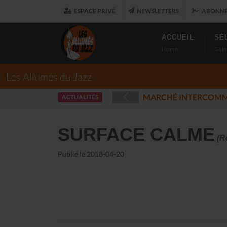
ESPACE PRIVÉ
NEWSLETTERS
ABONNE
ACCUEIL
SÉ
Home
Sele
Les Allumés du Jazz
LES ALLUMÉS D
ACTUALITÉS
25-12-17)
SURFACE CALME
(R
Publié le 2018-04-20