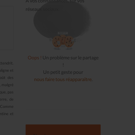
À vos connaissances, sur vos
réseaux sociaux.
Oops !
Un problème sur le partage
ttendrit.
!
uligne et
Un petit geste pour
goût des
nous faire tous réapparaître
.
e, malgré
ique, pas
erre, de
Comme
ntine et