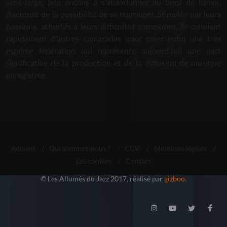
sens-large, peu enclins à s'abandonner au bord de l'amer,
discutent de la possibilité de se regrouper. Stimulés par leurs
passions, attentifs à leurs difficultés communes, ils convient
rapidement d'autres camarades pour créer enfin une très
espérée fédération qui représente aujourd'hui une part
significative de la production et de la diffusion de musique
enregistrée.
Accueil
/
Qui sommes-nous ?
/
CGV
/
Mentions légales
/
Les cookies
/
Contact
© Les Allumés du Jazz 2017, réalisé par
gizboo
.