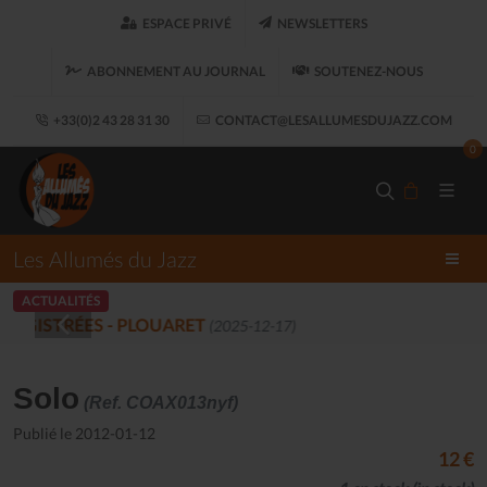
ESPACE PRIVÉ
NEWSLETTERS
ABONNEMENT AU JOURNAL
SOUTENEZ-NOUS
+33(0)2 43 28 31 30
CONTACT@LESALLUMESDUJAZZ.COM
0
Les Allumés du Jazz
ACTUALITÉS
LES ALLUMÉS DU JAZZ FONT SALON, LE 
Solo
(Ref. COAX013nyf)
Publié le 2012-01-12
12 €