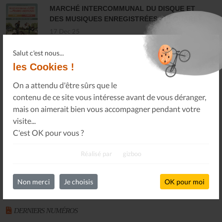
MARCHÉ INTERCOMMUNAL DU DISQUE ET
DES MUSIQUES ENREGISTRÉES - PLOUARET
17 Dec 25
Salut c'est nous...
les Cookies !
LES ALLUMÉS DU JAZZ FONT SALON, LE
PROGRAMME
On a attendu d'être sûrs que le
14 Nov 25
contenu de ce site vous intéresse avant de vous déranger,
mais on aimerait bien vous accompagner pendant votre
visite...
FAUT-IL RÉAPPRENDRE À ÉCOUTER DE LA
C'est OK pour vous ?
MUSIQUE ? - ARTE TRACKS
13 Nov 25
Réalisé par
gizboo
Toutes les actualités
Non merci
Je choisis
OK pour moi
DERNIERS NUMÉROS