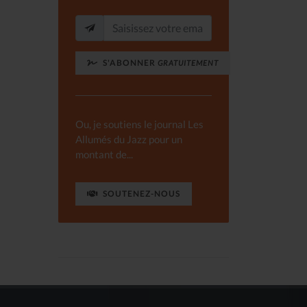
S'ABONNER
GRATUITEMENT
Ou, je soutiens le journal Les
Allumés du Jazz pour un
montant de...
SOUTENEZ-NOUS