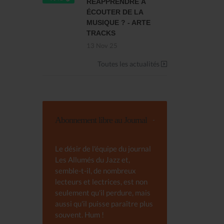
RÉAPPRENDRE À
ÉCOUTER DE LA
MUSIQUE ? - ARTE
TRACKS
13 Nov 25
Toutes les actualités
Abonnement libre au Journal
Le désir de l'équipe du journal
Les Allumés du Jazz et,
semble-t-il, de nombreux
lecteurs et lectrices, est non
seulement qu'il perdure, mais
aussi qu'il puisse paraître plus
souvent. Hum !