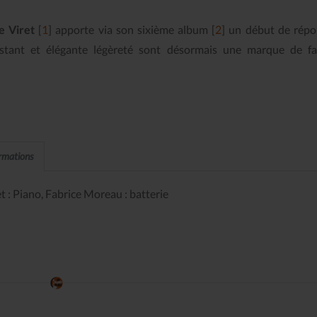
e Viret
[
1
]
apporte via son sixième album
[
2
]
un début de répo
nstant et élégante légèreté sont désormais une marque de fa
ormations
 : Piano, Fabrice Moreau : batterie