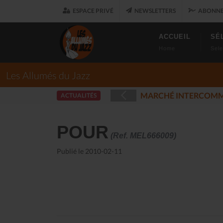
ESPACE PRIVÉ
NEWSLETTERS
ABONNE
ACCUEIL
SÉ
Home
Sele
Les Allumés du Jazz
T
LES ALLUMÉ
ACTUALITÉS
(2025-12-17)
POUR
(Ref. MEL666009)
Publié le 2010-02-11