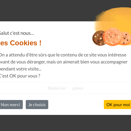
Salut c'est nous...
les Cookies !
On a attendu d'être sûrs que le contenu de ce site vous intéresse
avant de vous déranger, mais on aimerait bien vous accompagner
pendant votre visite...
C'est OK pour vous ?
Réalisé par
gizboo
Non merci
Je choisis
OK pour moi