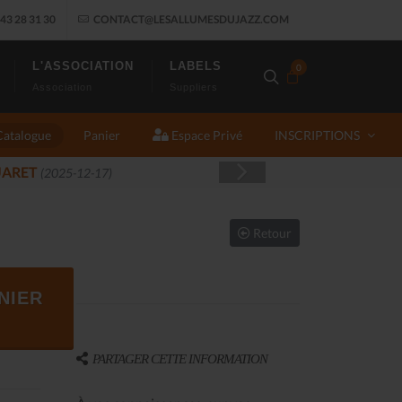
43 28 31 30
CONTACT@LESALLUMESDUJAZZ.COM
L'ASSOCIATION
LABELS
0
Association
Suppliers
Catalogue
Panier
Espace Privé
INSCRIPTIONS
Retour
NIER
PARTAGER CETTE INFORMATION