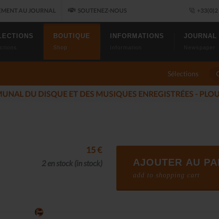
MENT AU JOURNAL
SOUTENEZ-NOUS
+33(0)2 
LECTIONS
BOUTIQUE
INFORMATIONS
JOURNAL
ctions
Shop
Information
Newspaper
Sélections
S DU JAZZ FONT SALON, LE PROGRAMME
(2025-11-14)
15 €
AJOUTER AU PA
2 en stock
(in stock)
add to shopping cart