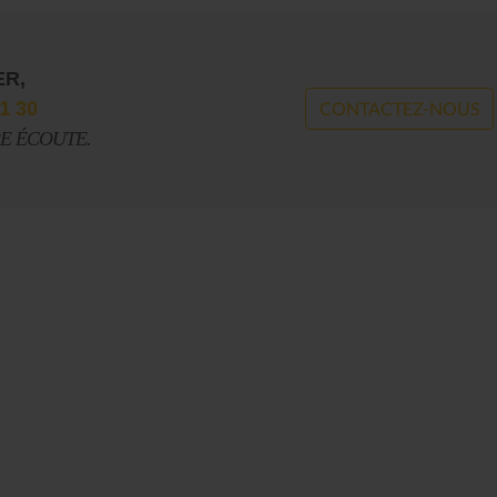
ER,
1 30
CONTACTEZ-NOUS
RE ÉCOUTE.
Le Journal n°44
Le Journal n°
Casserolade pour le roy
SPÉCIAL 30 AN