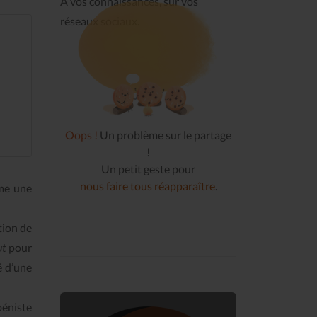
À vos connaissances, sur vos
réseaux sociaux.
Oops !
Un problème sur le partage
!
Un petit geste pour
nous faire tous réapparaître
.
mme une
tion de
ut
pour
é d’une
béniste