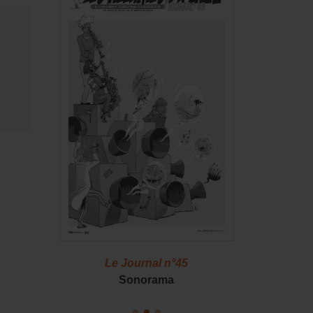
46
Le Journal n°45
Le J
S !
Sonorama
Casserol