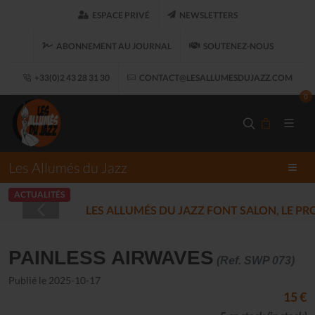
ESPACE PRIVÉ
NEWSLETTERS
ABONNEMENT AU JOURNAL
SOUTENEZ-NOUS
+33(0)2 43 28 31 30
CONTACT@LESALLUMESDUJAZZ.COM
0
Les Allumés du Jazz
ACTUALITÉS
LES ALLUMÉS DU JAZZ FONT SALON, LE 
PAINLESS AIRWAVES
(Ref. SWP 073)
Publié le 2025-10-17
15 €