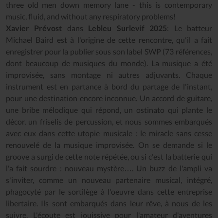
three old men down memory lane - this is contemporary
music, fluid, and without any respiratory problems!
Xavier Prévost
dans
Lebleu Surlevif 2025
: Le batteur
Michael Baird est à l'origine de cette rencontre, qu'il a fait
enregistrer pour la publier sous son label SWP (73 références,
dont beaucoup de musiques du monde). La musique a été
improvisée, sans montage ni autres adjuvants. Chaque
instrument est en partance à bord du partage de l'instant,
pour une destination encore inconnue. Un accord de guitare,
une bribe mélodique qui répond, un ostinato qui plante le
décor, un friselis de percussion, et nous sommes embarqués
avec eux dans cette utopie musicale : le miracle sans cesse
renouvelé de la musique improvisée. On se demande si le
groove a surgi de cette note répétée, ou si c'est la batterie qui
l'a fait sourdre : nouveau mystère…. Un buzz de l'ampli va
s'inviter, comme un nouveau partenaire musical, intégré,
phagocyté par le sortilège à l'oeuvre dans cette entreprise
libertaire. Ils sont embarqués dans leur rêve, à nous de les
suivre. L'écoute est jouissive pour l'amateur d'aventures