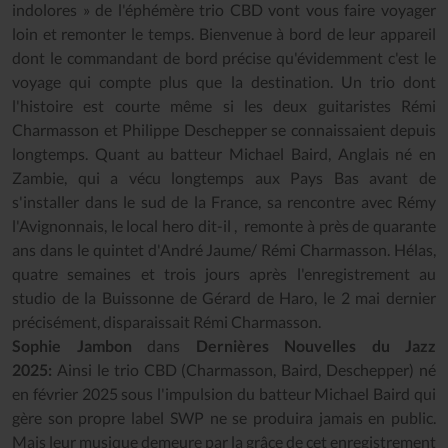
indolores » de l'éphémère trio CBD vont vous faire voyager
loin et remonter le temps. Bienvenue à bord de leur appareil
dont le commandant de bord précise qu'évidemment c'est le
voyage qui compte plus que la destination. Un trio dont
l'histoire est courte même si les deux guitaristes Rémi
Charmasson et Philippe Deschepper se connaissaient depuis
longtemps. Quant au batteur Michael Baird, Anglais né en
Zambie, qui a vécu longtemps aux Pays Bas avant de
s'installer dans le sud de la France, sa rencontre avec Rémy
l'Avignonnais, le local hero dit-il , remonte à près de quarante
ans dans le quintet d'André Jaume/ Rémi Charmasson. Hélas,
quatre semaines et trois jours après l'enregistrement au
studio de la Buissonne de Gérard de Haro, le 2 mai dernier
précisément, disparaissait Rémi Charmasson.
Sophie Jambon
dans
Dernières Nouvelles du Jazz
2025:
Ainsi le trio CBD (Charmasson, Baird, Deschepper) né
en février 2025 sous l'impulsion du batteur Michael Baird qui
gère son propre label SWP ne se produira jamais en public.
Mais leur musique demeure par la grâce de cet enregistrement