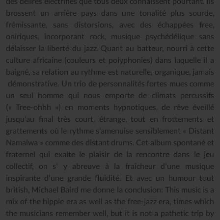
des délires électrifiés que tous deux connaissent pourtant. Ils
brossent un arrière pays dans une tonalité plus sourde,
frémissante, sans distorsions, avec des échappées free,
oniriques, incorporant rock, musique psychédélique sans
délaisser la liberté du jazz. Quant au batteur, nourri à cette
culture africaine (couleurs et polyphonies) dans laquelle il a
baigné, sa relation au rythme est naturelle, organique, jamais
démonstrative. Un trio de personnalités fortes mues comme
un seul homme qui nous emporte de climats percussifs
(« Tree-ohhh ») en moments hypnotiques, de rêve éveillé
jusqu'au final très court, étrange, tout en frottements et
grattements où le rythme s'amenuise sensiblement « Distant
Namalwa » comme des distant drums. Cet album spontané et
fraternel qui exalte le plaisir de la rencontre dans le jeu
collectif, on s' y abreuve à la fraîcheur d'une musique
inspirante d'une grande fluidité. Et avec un humour tout
british, Michael Baird me donne la conclusion: This music is a
mix of the hippie era as well as the free-jazz era, times which
the musicians remember well, but it is not a pathetic trip by