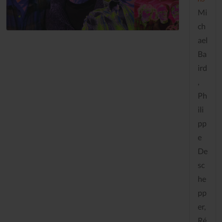
Mi
ch
ael
Ba
ird
,
Ph
ili
pp
e
De
sc
he
pp
er,
Ré