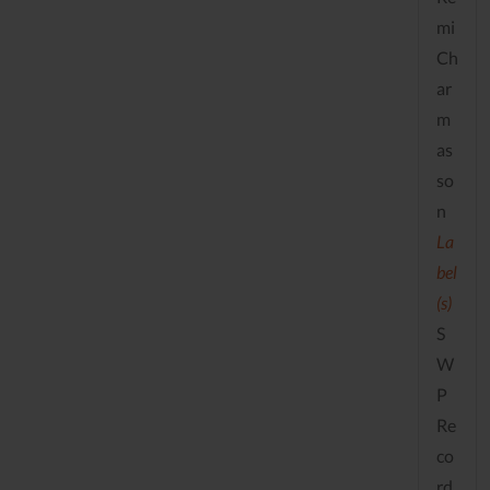
mi
Ch
ar
m
as
so
n
La
bel
(s)
S
W
P
Re
co
rd