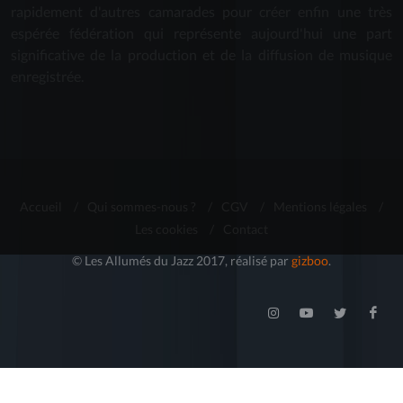
rapidement d'autres camarades pour créer enfin une très
espérée fédération qui représente aujourd'hui une part
significative de la production et de la diffusion de musique
enregistrée.
Accueil
/
Qui sommes-nous ?
/
CGV
/
Mentions légales
/
Les cookies
/
Contact
© Les Allumés du Jazz 2017, réalisé par
gizboo
.