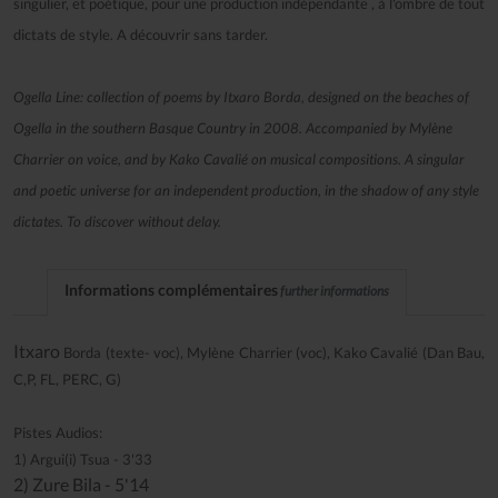
singulier, et poétique, pour une production indépendante , à l'ombre de tout
dictats de style. A découvrir sans tarder.
Ogella Line: collection of poems by Itxaro Borda, designed on the beaches of
Ogella in the southern Basque Country in 2008. Accompanied by Mylène
Charrier on voice, and by Kako Cavalié on musical compositions. A singular
and poetic universe for an independent production, in the shadow of any style
dictates. To discover without delay.
Informations complémentaires
further informations
Itxaro
Borda (texte- voc), Mylène Charrier (voc), Kako Cavalié (Dan Bau,
C,P, FL, PERC, G)
Pistes Audios:
1) Argui(i) Tsua - 3'33
2) Zure Bila - 5'14