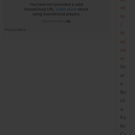
cie
ns
/
M
usi
cia
ns
Itx
ar
o
Bo
rd
a,
Ka
ko
Ca