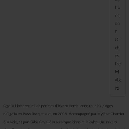
tio
ns
de
l'
Or
ch
es
tre
M
aig
re
Ogella Line : recueil de poèmes d'Itxaro Borda, conçu sur les plages
d'Ogella en Pays Basque sud , en 2008. Accompagné par Mylène Charrier
à la voix, et par Kako Cavalié aux compositions musicales. Un univers