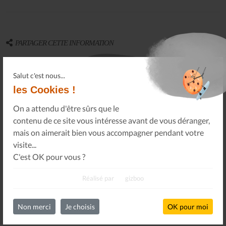
PARTAGER CETTE INFORMATION
À vos connaissances, sur vos réseaux sociaux.
Salut c'est nous...
les Cookies !
On a attendu d'être sûrs que le
contenu de ce site vous intéresse avant de vous déranger,
mais on aimerait bien vous accompagner pendant votre
visite...
Oops !
Un problème sur le partage !
C'est OK pour vous ?
Un petit geste pour
nous faire tous réapparaître
.
Réalisé par
gizboo
Non merci
Je choisis
OK pour moi