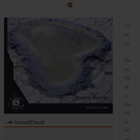
Gr
ou
pe
/
Ba
nd
Itx
ar
o
Bo
rd
a
SoundCloud
M
usi