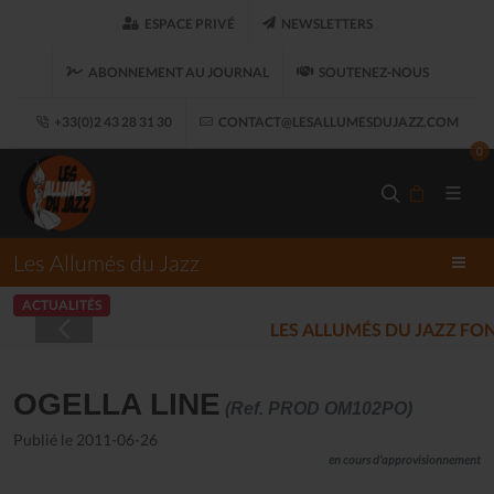
ESPACE PRIVÉ
NEWSLETTERS
ABONNEMENT AU JOURNAL
SOUTENEZ-NOUS
+33(0)2 43 28 31 30
CONTACT@LESALLUMESDUJAZZ.COM
0
Les Allumés du Jazz
ACTUALITÉS
LES ALLUMÉS DU JAZZ FONT SALON, LE 
OGELLA LINE
(Ref. PROD OM102PO)
Publié le 2011-06-26
en cours d'approvisionnement