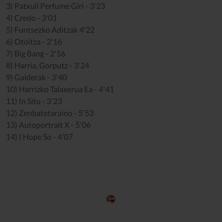
3) Patxuli Perfume Girl - 3'23
4) Credo - 3'01
5) Funtsezko Aditzak 4'22
6) Otoitza - 2'16
7) Big Bang - 2'56
8) Harria, Gorputz - 3'24
9) Galderak - 3'40
10) Harrizko Talaxerua Ea - 4'41
11) In Situ - 3'23
12) Zenbatetaraino - 5'53
13) Autoportrait X - 5'06
14) I Hope So - 4'07