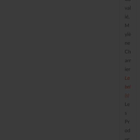
val
ié,
M
ylè
ne
Ch
arr
ier
La
bel
(s)
Le
s
Pr
od
uc