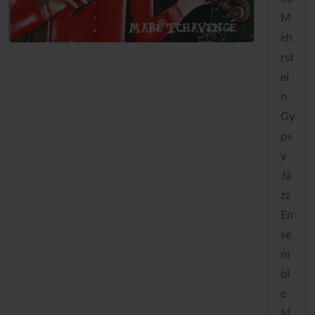
M
eh
rst
ei
n
Gy
ps
y
Ja
zz
En
se
m
bl
e
M