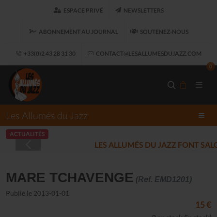
ESPACE PRIVÉ
NEWSLETTERS
ABONNEMENT AU JOURNAL
SOUTENEZ-NOUS
+33(0)2 43 28 31 30
CONTACT@LESALLUMESDUJAZZ.COM
0
Les Allumés du Jazz
ACTUALITÉS
LES ALLUMÉS DU JAZZ FONT SALON, LE 
MARE TCHAVENGE
(Ref. EMD1201)
Publié le 2013-01-01
15 €