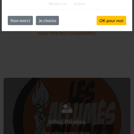
Réalisé par
gizboo
Oops !
Un problème sur le partage !
Non merci
Je choisis
OK pour moi
Un petit geste pour
nous faire tous réapparaître
.
Connectez-vous
à votre espace privé.
Infos Privées
Connexion
Sur votre espace dédié.