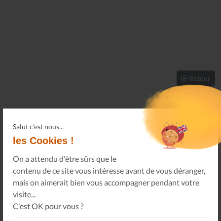
Retour
Salut c'est nous...
les Cookies !
PARTAGER CETTE INFORMATION
On a attendu d'être sûrs que le
contenu de ce site vous intéresse avant de vous déranger,
À vos connaissances, sur vos réseaux sociaux.
mais on aimerait bien vous accompagner pendant votre
visite...
C'est OK pour vous ?