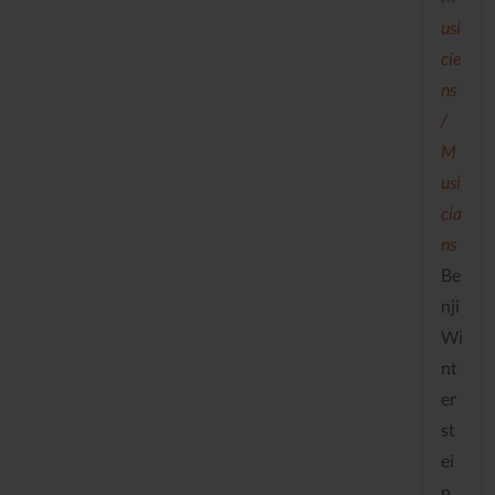
usi
cie
ns
/
M
usi
cia
ns
Be
nji
Wi
nt
er
st
ei
n,