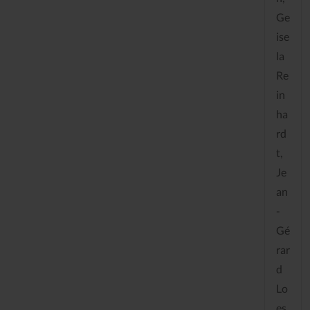
Ge
ise
la
Re
in
ha
rd
t,
Je
an
-
Gé
rar
d
Lo
es