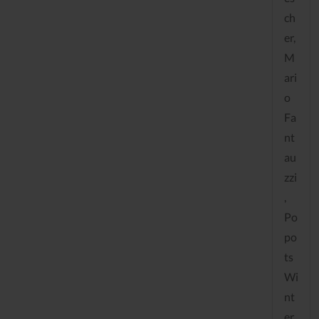
ch
er,
M
ari
o
Fa
nt
au
zzi
,
Po
po
ts
Wi
nt
er