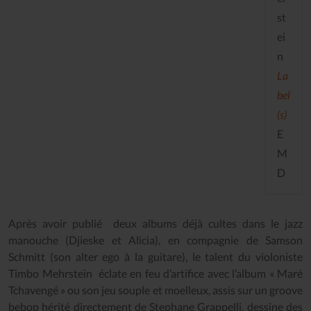
st
ei
n
La
bel
(s)
E
M
D
Après avoir publié deux albums déjà cultes dans le jazz
manouche (Djieske et Alicia), en compagnie de Samson
Schmitt (son alter ego à la guitare), le talent du violoniste
Timbo Mehrstein éclate en feu d’artifice avec l’album « Maré
Tchavengé » ou son jeu souple et moelleux, assis sur un groove
bebop hérité directement de Stephane Grappelli, dessine des