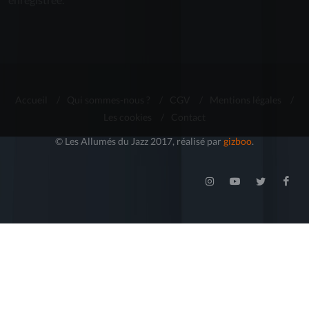
Accueil
/
Qui sommes-nous ?
/
CGV
/
Mentions légales
/
Les cookies
/
Contact
© Les Allumés du Jazz 2017, réalisé par
gizboo
.