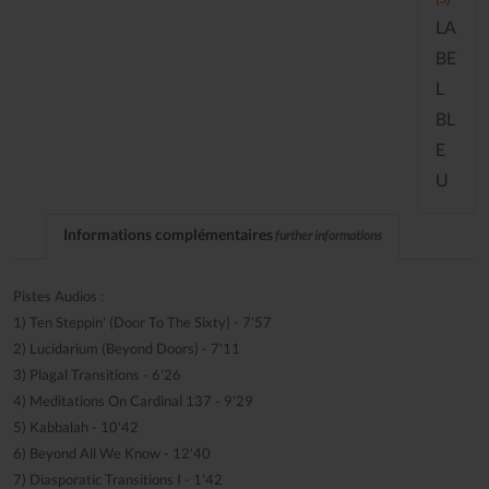
LA
BE
L
BL
E
U
Informations complémentaires
further informations
Pistes Audios :
1) Ten Steppin' (Door To The Sixty) - 7'57
2) Lucidarium (Beyond Doors) - 7'11
3) Plagal Transitions - 6'26
4) Meditations On Cardinal 137 - 9'29
5) Kabbalah - 10'42
6) Beyond All We Know - 12'40
7) Diasporatic Transitions I - 1'42