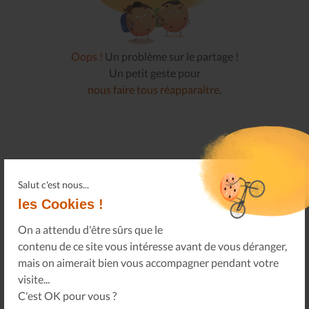
Oops !
Un problème sur le partage !
Un petit geste pour
nous faire tous réapparaître
.
Salut c'est nous...
les Cookies !
On a attendu d'être sûrs que le
contenu de ce site vous intéresse avant de vous déranger,
mais on aimerait bien vous accompagner pendant votre
Connectez-vous
visite...
à votre espace privé.
Infos Privées
C'est OK pour vous ?