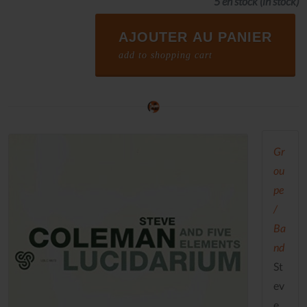
5 en stock
(in stock)
AJOUTER AU PANIER
add to shopping cart
Gr
ou
pe
/
Ba
nd
St
ev
e