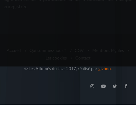
enregistrée.
Accueil
/
Qui sommes-nous ?
/
CGV
/
Mentions légales
/
Les cookies
/
Contact
© Les Allumés du Jazz 2017, réalisé par
gizboo
.