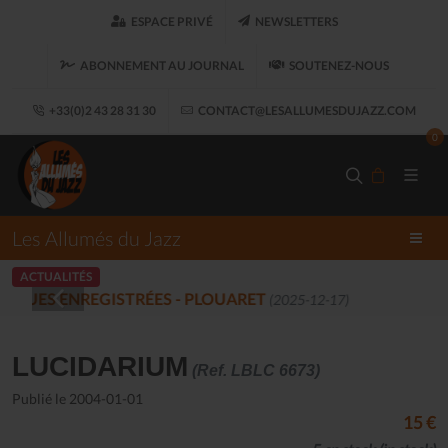
ESPACE PRIVÉ
NEWSLETTERS
ABONNEMENT AU JOURNAL
SOUTENEZ-NOUS
+33(0)2 43 28 31 30
CONTACT@LESALLUMESDUJAZZ.COM
0
Les Allumés du Jazz
ACTUALITÉS
LES ALLUMÉS DU JAZZ FONT SALON, LE 
LUCIDARIUM
(Ref. LBLC 6673)
Publié le 2004-01-01
15 €