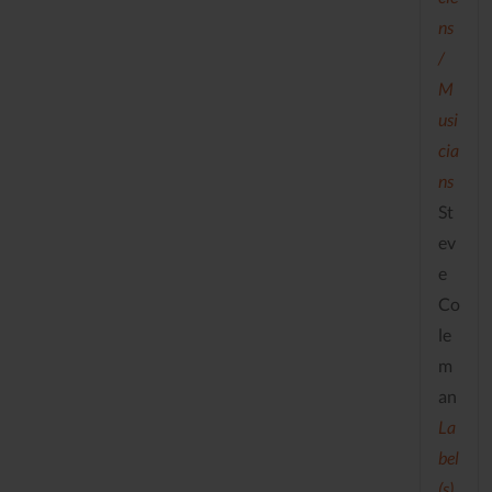
ns
/
M
usi
cia
ns
St
ev
e
Co
le
m
an
La
bel
(s)