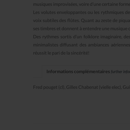
musiques improvisées, voire d’une certaine forme 
Les volutes enveloppantes ou les rythmiques des 
voix subtiles des flûtes. Quant au zeste de piquant 
ses timbres et donnent à entendre une musique o
Des rythmes sortis d’un folklore imaginaire, des
minimalistes diffusant des ambiances aérienne
réussit le pari de la sincérité!
Informations complémentaires
further inf
Fred pouget (cl), Gilles Chabenat (vielle elec), G
Le Journal n°45