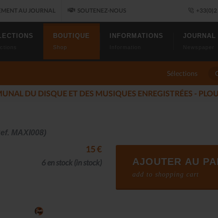
MENT AU JOURNAL
SOUTENEZ-NOUS
+33(0)2 
LECTIONS
BOUTIQUE
INFORMATIONS
JOURNAL
ctions
Shop
Information
Newspaper
Sélections
S DU JAZZ FONT SALON, LE PROGRAMME
(2025-11-14)
ef. MAXI008)
15 €
AJOUTER AU PA
6 en stock
(in stock)
add to shopping cart