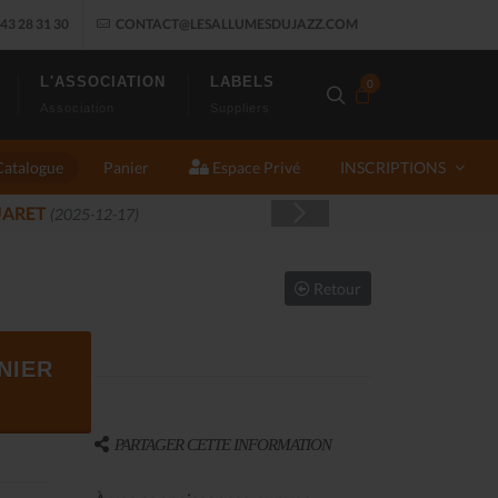
43 28 31 30
CONTACT@LESALLUMESDUJAZZ.COM
L'ASSOCIATION
LABELS
0
Association
Suppliers
Catalogue
Panier
Espace Privé
INSCRIPTIONS
Retour
NIER
PARTAGER CETTE INFORMATION