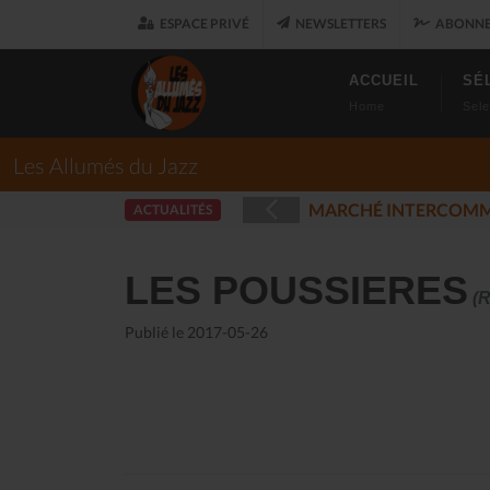
ESPACE PRIVÉ
NEWSLETTERS
ABONNE
ACCUEIL
SÉ
Home
Sele
Les Allumés du Jazz
T
LES ALLUMÉ
ACTUALITÉS
(2025-12-17)
LES POUSSIERES
(R
Publié le 2017-05-26