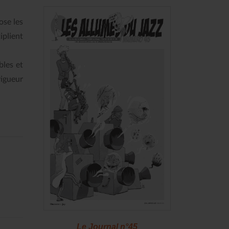
ose les
tiplient
bles et
vigueur
46
Le Journal n°45
Le J