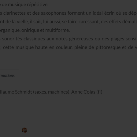
de musique répétitive.
clarinettes et des saxophones forment un idéal écrin où se dép
de la vielle, il sait, lui aussi, se faire caressant, des effets démul
rganique, onirique et multiforme.
 sonorités classiques aux notes généreuses ou des plages sensi
s; cette musique haute en couleur, pleine de pittoresque et de 
ormations
uillaume Schmidt (saxes, machines), Anne Colas (fl)
Le Journal n°44
Le Journal n°