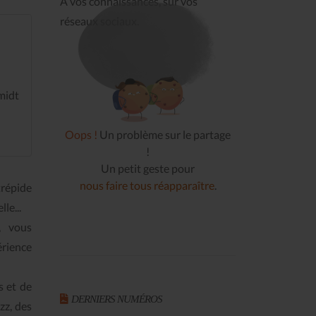
À vos connaissances, sur vos
réseaux sociaux.
midt
Oops !
Un problème sur le partage
!
Un petit geste pour
nous faire tous réapparaître
.
répide
le...
, vous
́rience
s et de
DERNIERS NUMÉROS
zz, des