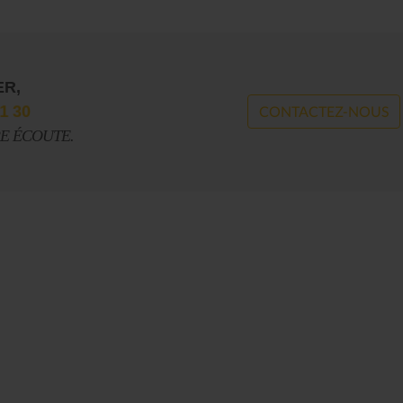
Casserolade pour le roy
SPÉCIAL 30 AN
ER,
1 30
CONTACTEZ-NOUS
RE ÉCOUTE.