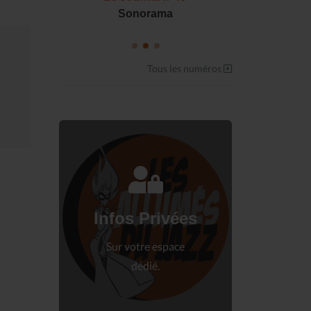
S !
Sonorama
Casserol
Tous les numéros
Connectez-vous
à votre espace privé.
Infos Privées
Connexion
Sur votre espace
dédié.