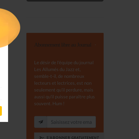
Abonnement libre au Journal
Le désir de l'équipe du journal
Les Allumés du Jazz et,
semble-t-il, de nombreux
lecteurs et lectrices, est non
seulement qu'il perdure, mais
aussi qu'il puisse paraître plus
souvent. Hum !
S'ABONNER
GRATUITEMENT