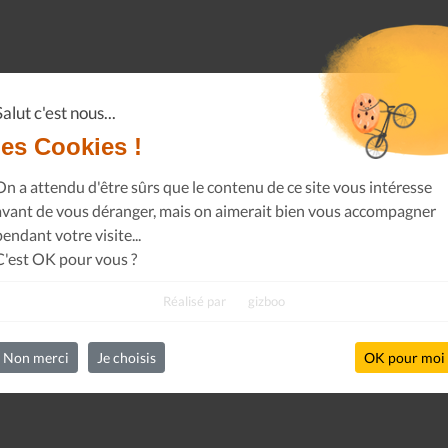
Salut c'est nous...
les Cookies !
On a attendu d'être sûrs que le contenu de ce site vous intéresse
avant de vous déranger, mais on aimerait bien vous accompagner
pendant votre visite...
C'est OK pour vous ?
Réalisé par
gizboo
Non merci
Je choisis
OK pour moi