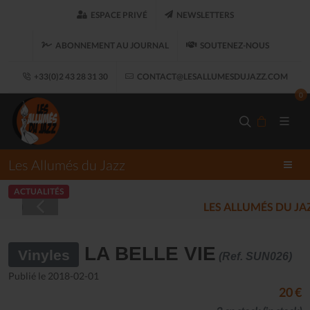
ESPACE PRIVÉ
NEWSLETTERS
ABONNEMENT AU JOURNAL
SOUTENEZ-NOUS
+33(0)2 43 28 31 30
CONTACT@LESALLUMESDUJAZZ.COM
0
Les Allumés du Jazz
ACTUALITÉS
LES ALLUMÉS DU JAZZ FONT SALON, LE 
LA BELLE VIE
Vinyles
(Ref. SUN026)
Publié le 2018-02-01
20 €