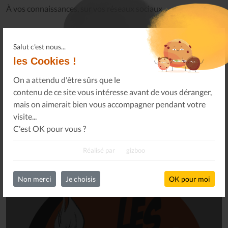
À vos connaissances, sur vos réseaux sociaux.
Salut c'est nous...
les Cookies !
On a attendu d'être sûrs que le
Oops !
Un problème sur le partage !
contenu de ce site vous intéresse avant de vous déranger,
Un petit geste pour
mais on aimerait bien vous accompagner pendant votre
nous faire tous réapparaître
.
visite...
C'est OK pour vous ?
Réalisé par
gizboo
Non merci
Je choisis
OK pour moi