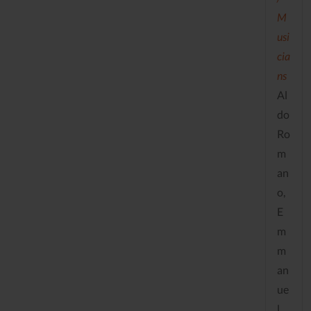
M
usi
cia
ns
Al
do
Ro
m
an
o,
E
m
m
an
ue
l