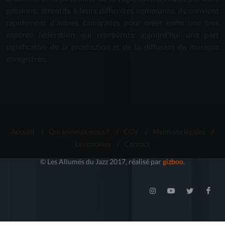
passions, attentifs à leurs difficultés communes, ils convient
rapidement d'autres camarades pour créer enfin une très
espérée fédération qui représente aujourd'hui une part
significative de la production et de la diffusion de musique
enregistrée.
Accueil
/
Qui sommes-nous ?
/
CGV
/
Mentions légales
/
Les cookies
/
Contact
© Les Allumés du Jazz 2017, réalisé par
gizboo
.