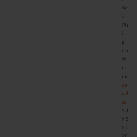
Be
x,
Ph
ili
p
Ca
th
eri
ne
La
bel
(s)
SU
NS
ET
RE