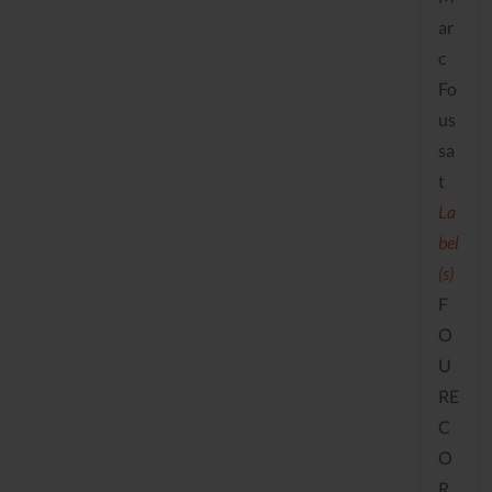
ar
c
Fo
us
sa
t
La
bel
(s)
F
O
U
RE
C
O
R