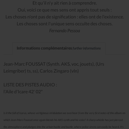
Et qu'il n'y ait rien à comprendre.
Oui, voici ce que mes sens ont appris tout seuls :
Les choses n'ont pas de signification : elles ont de l'existence.
Les choses sont l'unique sens occulte des choses.
Fernando Pessoa
Informations complémentaires
further informations
Jean-Marc FOUSSAT (Synth. AKS, voc, jouets), (Urs
Leimgriber) ts, ss), Carlos Zingaro (vln)
LISTE DES PISTES AUDIO :
l'Aile d'Icare 42' 02"
Is it the fall of Icarus, whose vertiginous stridulation we overhear from the very first notes of this album on
which Jean-Marc Foussat once again blends his AKS synth and his voice? A sharp whistle has just pierced
the atmosphere and plunges into the urban hustle and bustle, where police sirens can easily be heard. It's