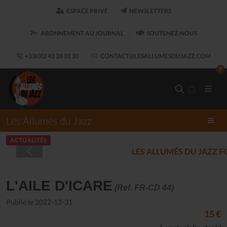
ESPACE PRIVÉ
NEWSLETTERS
ABONNEMENT AU JOURNAL
SOUTENEZ-NOUS
+33(0)2 43 28 31 30
CONTACT@LESALLUMESDUJAZZ.COM
0
Les Allumés du Jazz
ACTUALITÉS
LES ALLUMÉS DU JAZZ FONT SALON, LE 
L'AILE D'ICARE
(Ref. FR-CD 44)
Publié le 2022-12-31
15 €