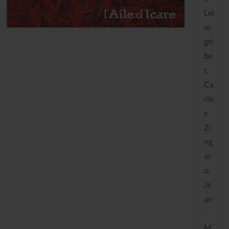
Lei
m
gri
be
r,
Ca
rlo
s
Zi
ng
ar
o,
Je
an
-
M