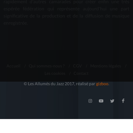
rapidement d'autres camarades pour créer enfin une très
espérée fédération qui représente aujourd'hui une part
significative de la production et de la diffusion de musique
enregistrée.
Accueil
/
Qui sommes-nous ?
/
CGV
/
Mentions légales
/
Les cookies
/
Contact
© Les Allumés du Jazz 2017, réalisé par
gizboo
.