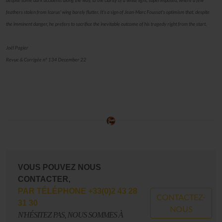
despite some dark accidents along the way, to the clarity of a white light, superimposed, where a few
feathers stolen from Icarus' wing barely flutter. It's a sign of Jean-Marc Foussat's optimism that, despite
the imminent danger, he prefers to sacrifice the inevitable outcome of his tragedy right from the start.
Joël Pagier
Revue & Corrigée n° 134 December 22
VOUS POUVEZ NOUS
CONTACTER,
PAR TÉLÉPHONE +33(0)2 43 28
CONTACTEZ-
31 30
NOUS
N'HÉSITEZ PAS, NOUS SOMMES À