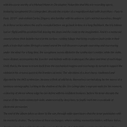
with this scene worthy of a Michael Mann or Christopher Nolan film that this trio recording opens,
featuring saxophonist Urs Leimgruber, already the creator of a magnificent duet with Jean-Marc - Face to
Face, 2019 - and violinist Carlos Zingaro, also familiar with his universe. Let's not fool ourselves, though!
As in those series where the end is revealed before we go back in time in a long flashback, the trio follows
Icarus' flight until his predicted fall, leaving the stops and the route to the imagination. And it's a nocturnal
swamp whose thick bubbles burst at the surface, rustling foliage that living creatures push aside in their
path, a train that rushes through a tunnel and at the exit discovers a people swarming and murmuring
under the wind. For a long time, the saxophone seems diluted in the synthesizer's matter, while the violin,
more distinct, accompanies the traveler and delimits with its arabesques the place and time of each stage.
Until, that is, the tenor extracts itself from the mechanical magma and overhangs its tumult to support the
violinist in his virtuoso quest to the frontiers of noise. The vibrations of a Jew's harp, swallowed and
digested by the AKS synthesizer, become a flock of wild birds, themselves carried along by the waves of a
luminous scenography. Lurking in the shadow of the din, Urs Leimgruber's soprano waits for his moment,
a clearing of silence whose edge he can define with his confident features, before his tenor disrupts the
course of the mains-connected violin, underscored by deep bass, to finally melt into a cavalcade of
electronic percussion.
The end of the album takes us closer to the sun, through wide-open layers that the tenor punctuates with
his masterly strokes. The lyricism of these exchanges, where nothing seemed forbidden, will have led us,