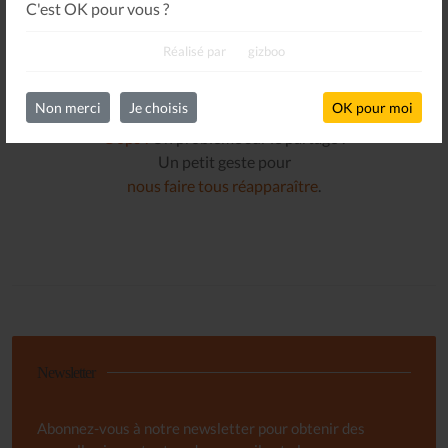
C'est OK pour vous ?
Réalisé par
gizboo
Non merci
Je choisis
OK pour moi
Oops !
Un problème sur le partage !
Un petit geste pour
nous faire tous réapparaître
.
Newsletter
Abonnez-vous à notre newsletter pour obtenir des