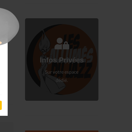
Connectez-vous
à votre espace privé.
Infos Privées
Connexion
Sur votre espace
dédié.