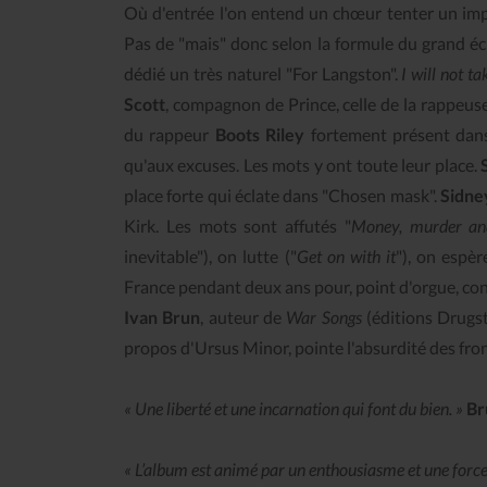
Où d'entrée l'on entend un chœur tenter un imp
Pas de "mais" donc selon la formule du grand éc
dédié un très naturel "For Langston".
I will not t
Scott
, compagnon de Prince, celle de la rappeus
du rappeur
Boots Riley
fortement présent da
qu'aux excuses. Les mots y ont toute leur place.
place forte qui éclate dans "Chosen mask".
Sidne
Kirk. Les mots sont affutés "
Money, murder an
inevitable"), on lutte ("
Get on with it
"), on espè
France pendant deux ans pour, point d'orgue, con
Ivan Brun
, auteur de
War Songs
(éditions Drugsto
propos d'Ursus Minor, pointe l'absurdité des fro
« Une liberté et une incarnation qui font du bien. »
Br
« L’album est animé par un enthousiasme et une force