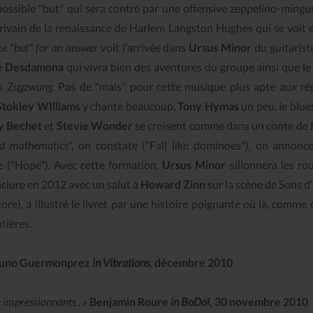
ossible "but" qui sera contré par une offensive zeppelino-mingu
rivain de la renaissance de Harlem Langston Hughes qui se voit 
ake "but" for an answer
voit l'arrivée dans
Ursus Minor
du guitaris
e
Desdamona
qui vivra bien des aventures du groupe ainsi que le
ns
Zugzwang
. Pas de "mais" pour cette musique plus apte aux r
Stokley WIlliams
y chante beaucoup,
Tony Hymas
un peu, le blues
y Bechet
et
Stevie Wonder
se croisent comme dans un conte de
d mathematics
", on constate ("Fall like dominoes"), on annonc
re ("Hope"). Avec cette formation,
Ursus Minor
sillonnera les ro
clure en 2012 avec un salut à
Howard Zinn
sur la scène de Sons d
re), a illustré le livret par une histoire poignante où là, comme 
ntières.
uno Guermonprez
in
Vibrations
, décembre 2010
 impressionnants . »
Benjamin Roure
in
BoDoï
, 30 novembre 2010