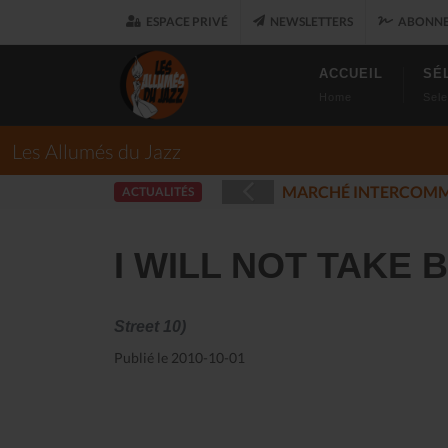
ESPACE PRIVÉ
NEWSLETTERS
ABONNE
ACCUEIL
SÉ
Home
Sele
Les Allumés du Jazz
LES ALLUMÉS D
ACTUALITÉS
025-12-17)
I WILL NOT TAKE
Street 10)
Publié le 2010-10-01