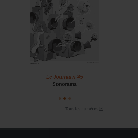
46
Le Journal n°45
Le J
S !
Sonorama
Casserol
Tous les numéros