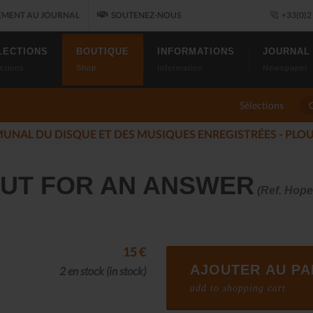
MENT AU JOURNAL
SOUTENEZ-NOUS
+33(0)2 
LECTIONS
BOUTIQUE
INFORMATIONS
JOURNAL
ctions
Shop
Information
Newspaper
Sélections
U JAZZ FONT SALON, LE PROGRAMME
(2025-11-14)
 BUT FOR AN ANSWER
(Ref. Hope
15 €
AJOUTER AU PA
2 en stock
(in stock)
add to shopping cart