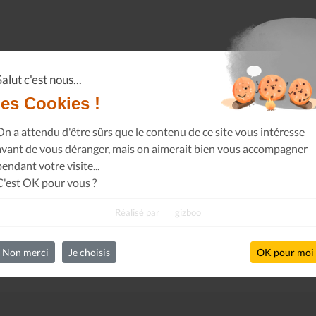
Salut c'est nous...
les Cookies !
On a attendu d'être sûrs que le contenu de ce site vous intéresse
avant de vous déranger, mais on aimerait bien vous accompagner
pendant votre visite...
C'est OK pour vous ?
Réalisé par
gizboo
Non merci
Je choisis
OK pour moi