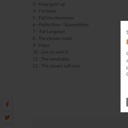
3 - Keep goin' up
4 - I've been
5 - Fall like dominoes
6 - Petite fleur / Superstition
7 - For Langston
8 - The chosen mask
9 - Hope
10 - Get on with it
11 - The inevitable
12 - The closest call ever