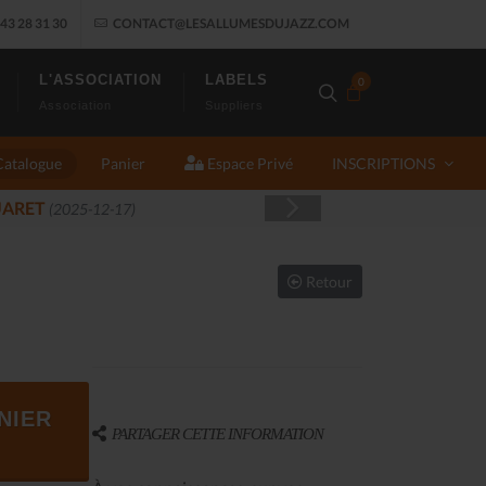
43 28 31 30
CONTACT@LESALLUMESDUJAZZ.COM
L'ASSOCIATION
LABELS
0
Association
Suppliers
Catalogue
Panier
Espace Privé
INSCRIPTIONS
J
Retour
NIER
PARTAGER CETTE INFORMATION