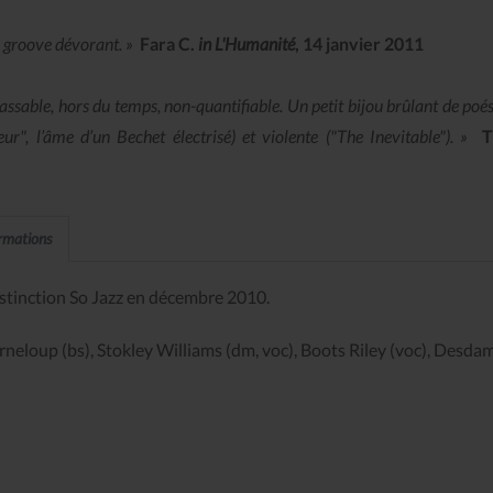
u groove dévorant. »
Fara C.
in
L'Humanité
, 14 janvier 2011
sable, hors du temps, non-quantifiable. Un petit bijou brûlant de poé
ur", l’âme d’un Bechet électrisé) et violente ("The Inevitable"). »
T
ormations
Distinction So Jazz en décembre 2010.
rneloup (bs), Stokley Williams (dm, voc), Boots Riley (voc), Desd