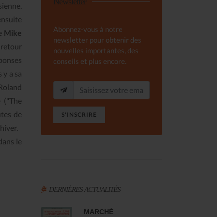
Newsletter
sienne.
ensuite
Abonnez-vous à notre
te
Mike
newsletter pour obtenir des
 retour
nouvelles importantes, des
éponses
conseils et plus encore.
 y a sa
 Roland
e ("The
utes de
S'INSCRIRE
'hiver.
dans le
DERNIÈRES ACTUALITÉS
MARCHÉ