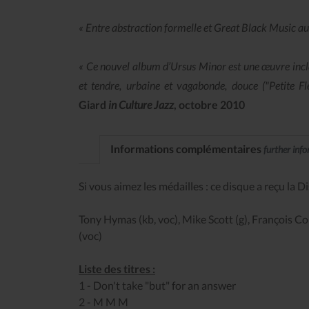
« Entre abstraction formelle et Great Black Music a
« Ce nouvel album d’Ursus Minor est une œuvre inclas
et tendre, urbaine et vagabonde, douce ("Petite Fle
Giard
in Culture Jazz
, octobre 2010
Informations complémentaires
further inf
Si vous aimez les médailles : ce disque a reçu la 
Tony Hymas (kb, voc), Mike Scott (g), François Co
(voc)
Liste des titres :
1 - Don't take "but" for an answer
2 - M M M