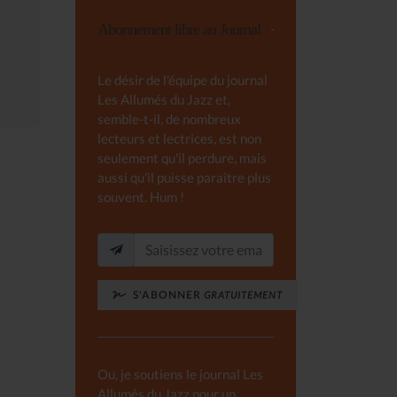
Abonnement libre au Journal
Le désir de l'équipe du journal
Les Allumés du Jazz et,
semble-t-il, de nombreux
lecteurs et lectrices, est non
seulement qu'il perdure, mais
aussi qu'il puisse paraître plus
souvent. Hum !
S'ABONNER
GRATUITEMENT
Ou, je soutiens le journal Les
Allumés du Jazz pour un