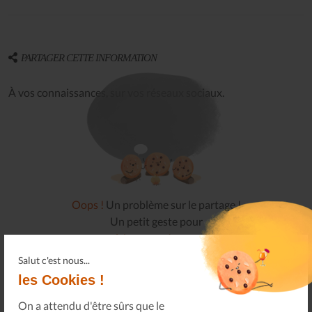
PARTAGER CETTE INFORMATION
À vos connaissances, sur vos réseaux sociaux.
Oops !
Un problème sur le partage !
Un petit geste pour
nous faire tous réapparaître
.
Salut c'est nous...
les Cookies !
On a attendu d'être sûrs que le