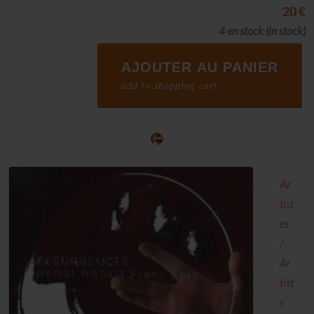
20 €
4 en stock
(in stock)
AJOUTER AU PANIER
add to shopping cart
Ar
tist
es
/
Ar
tist
s