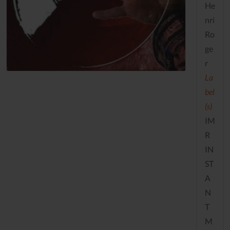
He
nri
Ro
ge
r
La
bel
(s)
IM
R
IN
ST
A
N
T
M