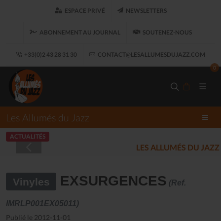
ESPACE PRIVÉ
NEWSLETTERS
ABONNEMENT AU JOURNAL
SOUTENEZ-NOUS
+33(0)2 43 28 31 30
CONTACT@LESALLUMESDUJAZZ.COM
0
Les Allumés du Jazz
ACTUALITÉS
LES ALLUMÉS DU JAZZ FONT SALON, LE 
EXSURGENCES
Vinyles
(Ref.
IMRLP001EX05011)
Publié le 2012-11-01