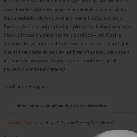
jusqu’à ceux-ci « prennent figure » pour nous livrer un indice
décisif sur le cours des choses — un remède incomparable à
l’épouvantable science du comportement qu’est devenue
l’astrologie. Celui qui ne pratique plus cette divination céleste
dès que l’occasion s’en présente a oublié de vivre. C’est la
moindre des vertus de cette alliance heureuse et improbable,
que de tirer partie de tous les artifices, afin de rouvrir un peu
le champ de nos perceptions, et nous montrer ce qu’elles
peuvent avoir de fondamental.
- Guillaume Heuguet
Informations complémentaires
further informations
Jean-Marc Foussat
(synth, voc), Dynamo Dresen, SVN (electro).