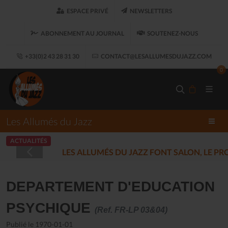
ESPACE PRIVÉ
NEWSLETTERS
ABONNEMENT AU JOURNAL
SOUTENEZ-NOUS
+33(0)2 43 28 31 30
CONTACT@LESALLUMESDUJAZZ.COM
0
Les Allumés du Jazz
ACTUALITÉS
LES ALLUMÉS DU JAZZ FONT SALON, LE 
DEPARTEMENT D'EDUCATION
PSYCHIQUE
(Ref. FR-LP 03&04)
Publié le 1970-01-01