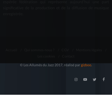
espérée fédération qui représente aujourd'hui une part
significative de la production et de la diffusion de musique
enregistrée.
Accueil
/
Qui sommes-nous ?
/
CGV
/
Mentions légales
/
Les cookies
/
Contact
© Les Allumés du Jazz 2017, réalisé par
gizboo
.