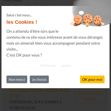
Pistes Audios:
A) Ohm Konzert (Part 1) - 19'02
B) Ohm Konzert (Part 2) - 24'36
Salut c'est nous...
C) Ohm Konzert (Part 3) - 13'15
les Cookies !
D) Mais On Y Songe / Aber Man Darüber Nachdenkt - 19'58
On a attendu d'être sûrs que le
contenu de ce site vous intéresse avant de vous déranger,
mais on aimerait bien vous accompagner pendant votre
visite...
C'est OK pour vous ?
Réalisé par
gizboo
VOUS POUVEZ NOUS
Non merci
Je choisis
OK pour moi
CONTACTER,
PAR EMAIL
CONTACTEZ-
CONTACT@LESALLUMESDUJAZZ.COM
NOUS
N'HÉSITEZ PAS, NOUS SOMMES À
VOTRE ÉCOUTE.