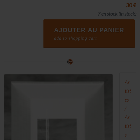
30 €
7 en stock
(in stock)
AJOUTER AU PANIER
add to shopping cart
Ar
tist
es
/
Ar
tist
s