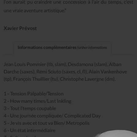
l'on aurait pu craindre une concession à l'air du temps, c'est
une vraie aventure artistique."
Xavier Prévost
Informations complémentaires
further informations
Jean Louis Pommier (tb, slam), Desdamona (slam), Alban
Darche (saxes), Rémi Sciuto (saxes, cl, fl), Alain Vankenhove
(tp), François Thuillier (tu), Christophe Lavergne (dm).
1 - Tension Palpable/Tension
2 - How many times/Last Inkling
3 - Tout l’temps coupable
4 - Une journée compliquée/ Complicated Day
5 - Je vis avec et tout va Bien/ Metropolis
6 - Un état intermédiaire