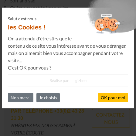
7 - Soft and sad
8 - Quiet, you got to keep quiet
9 - Physical mood/ The Wake
Salut c'est nous...
10 - Corps à corps
les Cookies !
11 - Education physique
On a attendu d'être sûrs que le
contenu de ce site vous intéresse avant de vous déranger,
mais on aimerait bien vous accompagner pendant votre
visite...
C'est OK pour vous ?
Réalisé par
gizboo
VOUS POUVEZ NOUS
Non merci
Je choisis
OK pour moi
CONTACTER,
PAR EMAIL
CONTACTEZ-
CONTACT@LESALLUMESDUJAZZ.COM
NOUS
N'HÉSITEZ PAS, NOUS SOMMES À
VOTRE ÉCOUTE.