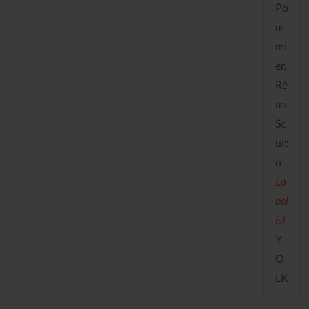
Po
m
mi
er,
Ré
mi
Sc
uit
o
La
bel
(s)
Y
O
LK