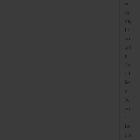
ve
rg
ne,
Fr
an
çoi
s
Th
uil
lie
r,
Je
an
-
Lo
uis