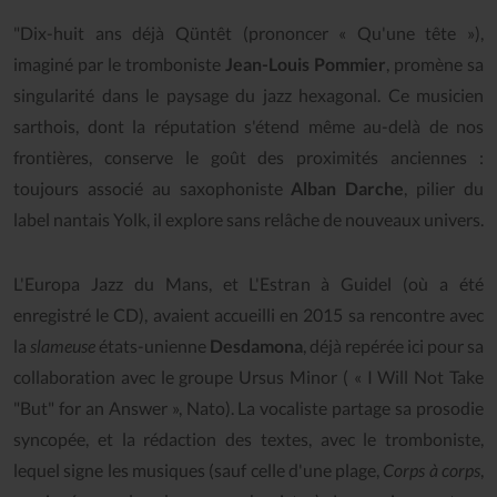
"Dix-huit ans déjà Qüntêt (prononcer « Qu'une tête »),
imaginé par le tromboniste
Jean-Louis Pommier
, promène sa
singularité dans le paysage du jazz hexagonal. Ce musicien
sarthois, dont la réputation s'étend même au-delà de nos
frontières, conserve le goût des proximités anciennes :
toujours associé au saxophoniste
Alban Darche
, pilier du
label nantais Yolk, il explore sans relâche de nouveaux univers.
L'Europa Jazz du Mans, et L'Estran à Guidel (où a été
enregistré le CD), avaient accueilli en 2015 sa rencontre avec
la
slameuse
états-unienne
Desdamona
, déjà repérée ici pour sa
collaboration avec le groupe Ursus Minor ( « I Will Not Take
"But" for an Answer », Nato). La vocaliste partage sa prosodie
syncopée, et la rédaction des textes, avec le tromboniste,
lequel signe les musiques (sauf celle d'une plage,
Corps à corps
,