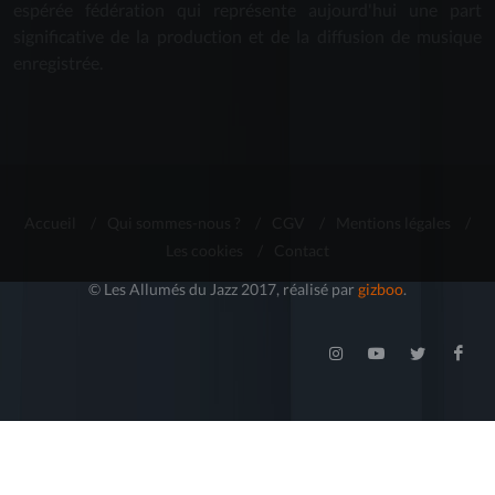
espérée fédération qui représente aujourd'hui une part
significative de la production et de la diffusion de musique
enregistrée.
Accueil
/
Qui sommes-nous ?
/
CGV
/
Mentions légales
/
Les cookies
/
Contact
© Les Allumés du Jazz 2017, réalisé par
gizboo
.