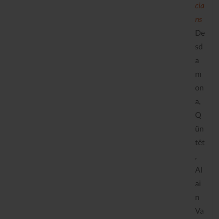
cia
ns
De
sd
a
m
on
a,
Q
ün
têt
,
Al
ai
n
Va