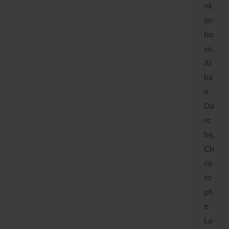
nk
en
ho
ve,
Al
ba
n
Da
rc
he,
Ch
ris
to
ph
e
La