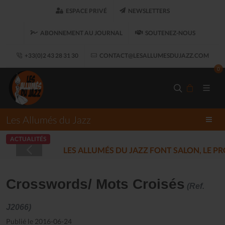
ESPACE PRIVÉ
NEWSLETTERS
ABONNEMENT AU JOURNAL
SOUTENEZ-NOUS
+33(0)2 43 28 31 30
CONTACT@LESALLUMESDUJAZZ.COM
0
Les Allumés du Jazz
ACTUALITÉS
LES ALLUMÉS DU JAZZ FONT SALON, LE 
Crosswords/ Mots Croisés
(Ref.
J2066)
Publié le 2016-06-24