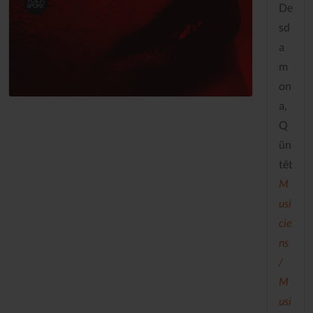
De
sd
a
m
on
a,
Q
ün
têt
M
usi
cie
ns
/
M
usi