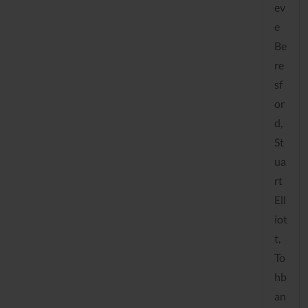
ev
e
Be
re
sf
or
d,
St
ua
rt
Ell
iot
t,
To
hb
an