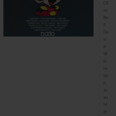
Cli
ve
Be
ll,
Da
vi
d
W
ei
ns
tei
n,
Je
an
M
ér