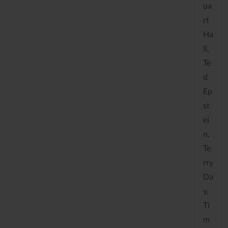
ua
rt
Ha
ll,
Te
d
Ep
st
ei
n,
Te
rry
Da
y,
Ti
m