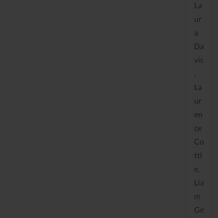
La
ur
a
Da
vis
,
La
ur
en
ce
Co
ttl
e,
Lia
m
Ge