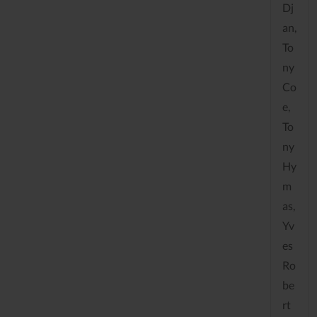
Dj
an,
To
ny
Co
e,
To
ny
Hy
m
as,
Yv
es
Ro
be
rt