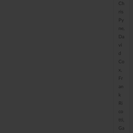
Ch
ris
Py
ne,
Da
vi
d
Co
x,
Fr
an
k
Ri
co
tti,
Ga