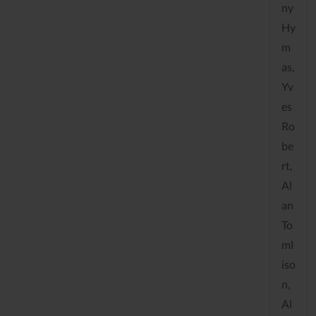
ny
Hy
m
as,
Yv
es
Ro
be
rt,
Al
an
To
ml
iso
n,
Al