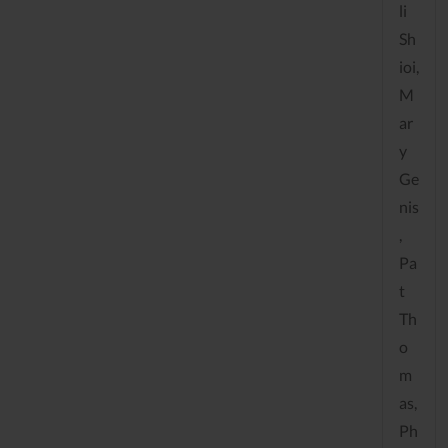
li
Sh
ioi,
M
ar
y
Ge
nis
,
Pa
t
Th
o
m
as,
Ph