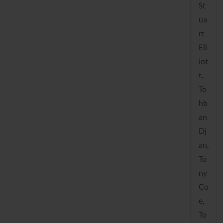
St
ua
rt
Ell
iot
t,
To
hb
an
Dj
an,
To
ny
Co
e,
To