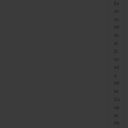
Ea
stl
ey,
Mi
ch
el
D
on
ed
a,
Mi
ke
Co
op
er,
Ph