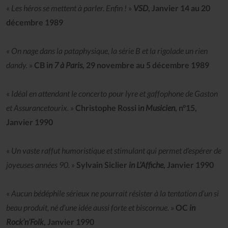
«
Les héros se mettent à parler. Enfin !
»
VSD
, Janvier 14 au 20
décembre 1989
«
On nage dans la pataphysique, la série B et la rigolade un rien
dandy.
»
CB i
n 7 à Paris
, 29 novembre au 5 décembre 1989
«
Idéal en attendant le concerto pour lyre et gaffophone de Gaston
et Assurancetourix.
»
Christophe Rossi i
n Musicien
, n°15,
Janvier 1990
«
Un vaste raffut humoristique et stimulant qui permet d’espérer de
joyeuses années 90.
»
Sylvain Siclier
in L’Affiche
, Janvier 1990
«
Aucun bédéphile sérieux ne pourrait résister à la tentation d’un si
beau produit, né d’une idée aussi forte et biscornue.
»
OC
in
Rock’n’Folk
, Janvier 1990