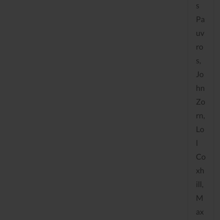
s
Pa
uv
ro
s,
Jo
hn
Zo
rn,
Lo
l
Co
xh
ill,
M
ax