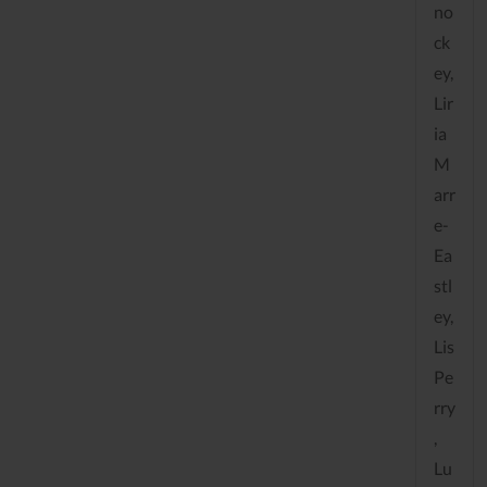
no
ck
ey,
Lir
ia
M
arr
e-
Ea
stl
ey,
Lis
Pe
rry
,
Lu