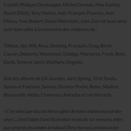
Coxhill, Philippe Deschepper, Michel Doneda, Max Eastley,
Stuart Elliott, Tony Hymas, Jean-François Pauvros, Jean
Méreu, Yves Robert, David Weinstein, John Zorn et leurs amis
sont donc allés à la rencontre des créations de :
Tillieux, Jijé, Will, Rosy, Desberg, Franquin, Greg, Berck,
Cauvin, Delporte, Wasterlain, Deliège, Macherot, Frank, Bom,
Derib, Tome et Janry, Walthéry, Degotte.
Soit des albums de Gil Jourdan, Jerry Spring, Tif et Tondu,
Spirou et Fantasio, Sammy, Docteur Poche, Bobo, Sibyline,
Broussaille, Attila, Chaminou, Natacha et Les Motards.
«
C’est ainsi que tous les héros agités de notre adolescence proto-
yéyé (...) font l’objet d’une illustration musicale sur mesures, entre
jazz propret des années échafaud (Tony Hymas), ambiance tex-