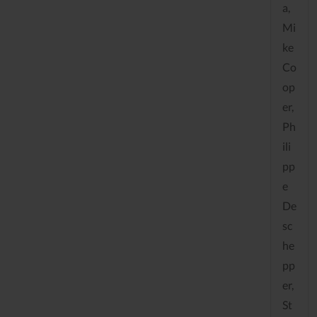
a,
Mi
ke
Co
op
er,
Ph
ili
pp
e
De
sc
he
pp
er,
St