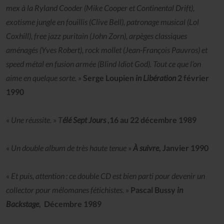
mex à la Ryland Cooder (Mike Cooper et Continental Drift),
exotisme jungle en fouillis (Clive Bell), patronage musical (Lol
Coxhill), free jazz puritain (John Zorn), arpèges classiques
aménagés (Yves Robert), rock mollet (Jean-François Pauvros) et
speed métal en fusion armée (Blind Idiot God). Tout ce que l’on
aime en quelque sorte.
»
Serge Loupien
in Libération
2 février
1990
«
Une réussite.
»
T
élé Sept Jours
,16 au 22 décembre 1989
«
Un double album de très haute tenue
»
À suivre
, Janvier 1990
«
Et puis, attention : ce double CD est bien parti pour devenir un
collector pour mélomanes fétichistes.
»
Pascal Bussy
in
Backstage
, Décembre 1989