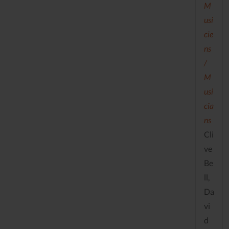
M
usi
cie
ns
/
M
usi
cia
ns
Cli
ve
Be
ll,
Da
vi
d