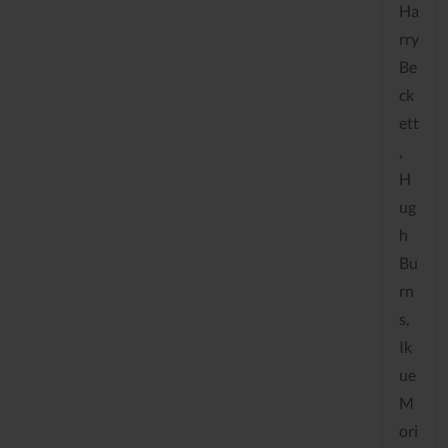
Ha
rry
Be
ck
ett
,
H
ug
h
Bu
rn
s,
Ik
ue
M
ori