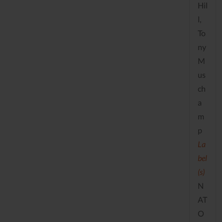
Hil
l,
To
ny
M
us
ch
a
m
p
La
bel
(s)
N
AT
O