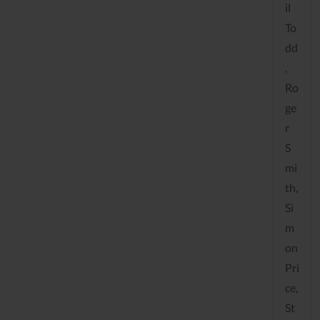
il
To
dd
,
Ro
ge
r
S
mi
th,
Si
m
on
Pri
ce,
St