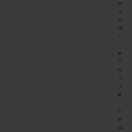
W
ei
ns
tei
n,
Je
an
M
ér
eu,
Je
an
-
Fr
an
çoi