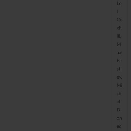
Lo
l
Co
xh
ill,
M
ax
Ea
stl
ey,
Mi
ch
el
D
on
ed