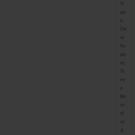
ili
pp
e
De
sc
he
pp
er,
St
ev
e
Be
re
sf
or
d,