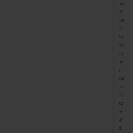
bri
el
Ka
tz,
Ga
rry
Jo
ne
s,
Ge
rry
Fit
zg
er
al
d,