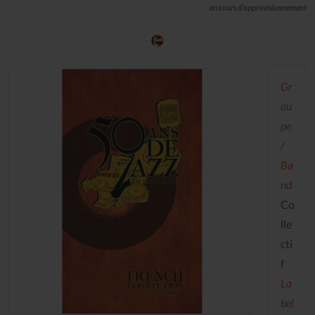
en cours d'approvisionnement
Gr
ou
pe
/
Ba
nd
Co
lle
cti
f
La
bel