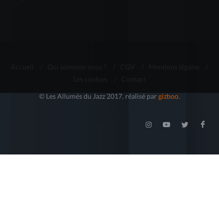
Accueil
/
Qui sommes-nous ?
/
CGV
/
Mentions légales
/
Les cookies
/
Contact
© Les Allumés du Jazz 2017, réalisé par
gizboo
.