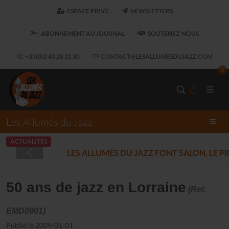
ESPACE PRIVÉ
NEWSLETTERS
ABONNEMENT AU JOURNAL
SOUTENEZ-NOUS
+33(0)2 43 28 31 30
CONTACT@LESALLUMESDUJAZZ.COM
0
Les Allumés du Jazz
ACTUALITÉS
LES ALLUMÉS DU JAZZ FONT SALON, LE 
50 ans de jazz en Lorraine
(Ref.
EMD0901)
Publié le 2009-01-01