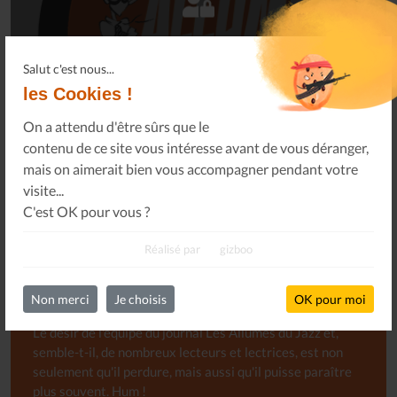
Connectez-vous
à votre espace privé.
Infos Privées
Connexion
Salut c'est nous...
Sur votre espace dédié.
les Cookies !
On a attendu d'être sûrs que le
contenu de ce site vous intéresse avant de vous déranger,
mais on aimerait bien vous accompagner pendant votre
visite...
C'est OK pour vous ?
Réalisé par
gizboo
Abonnement libre au Journal
Non merci
Je choisis
OK pour moi
Le désir de l'équipe du journal Les Allumés du Jazz et,
semble-t-il, de nombreux lecteurs et lectrices, est non
seulement qu'il perdure, mais aussi qu'il puisse paraître
plus souvent. Hum !