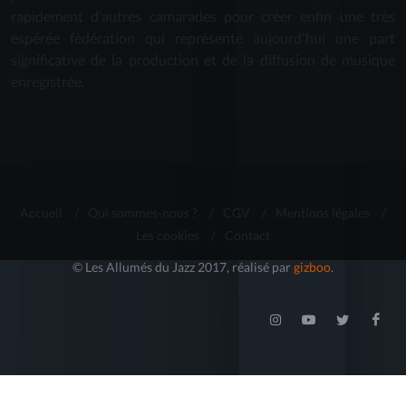
rapidement d'autres camarades pour créer enfin une très
espérée fédération qui représente aujourd'hui une part
significative de la production et de la diffusion de musique
enregistrée.
Accueil
/
Qui sommes-nous ?
/
CGV
/
Mentions légales
/
Les cookies
/
Contact
© Les Allumés du Jazz 2017, réalisé par
gizboo
.