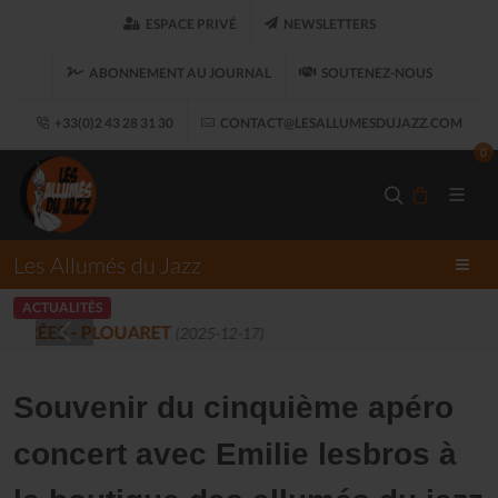
ESPACE PRIVÉ
NEWSLETTERS
ABONNEMENT AU JOURNAL
SOUTENEZ-NOUS
+33(0)2 43 28 31 30
CONTACT@LESALLUMESDUJAZZ.COM
0
Les Allumés du Jazz
ACTUALITÉS
LES ALLUMÉS DU JAZZ FONT SALON, LE 
Souvenir du cinquième apéro
concert avec Emilie lesbros à