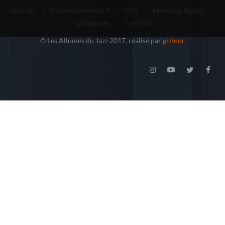
Accueil
/
Qui sommes-nous ?
/
CGV
/
Mentions légales
/
Les cookies
/
Contact
© Les Allumés du Jazz 2017, réalisé par
gizboo
.