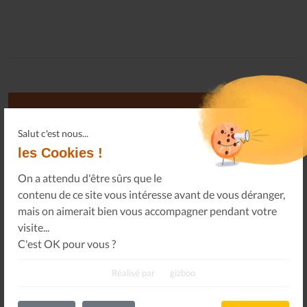
Abonnement libre au Journal
Salut c'est nous...
les Cookies !
Le désir de l'équipe du journal Les Allumés du Jazz et,
semble-t-il, de nombreux lecteurs et lectrices, est non
On a attendu d'être sûrs que le
seulement qu'il perdure, mais aussi qu'il puisse paraître
contenu de ce site vous intéresse avant de vous déranger,
plus souvent. Hum !
mais on aimerait bien vous accompagner pendant votre
visite...
C'est OK pour vous ?
Réalisé par
gizboo
S'ABONNER
GRATUITEMENT