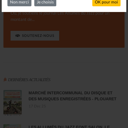
Non merci
Je choisis
OK pour moi
Ou, je soutiens le journal Les Allumés du Jazz pour un
montant de...
SOUTENEZ-NOUS
DERNIÈRES ACTUALITÉS
MARCHÉ INTERCOMMUNAL DU DISQUE ET
DES MUSIQUES ENREGISTRÉES - PLOUARET
17 Dec 25
LES ALLUMÉS DU JAZZ FONT SALON, LE