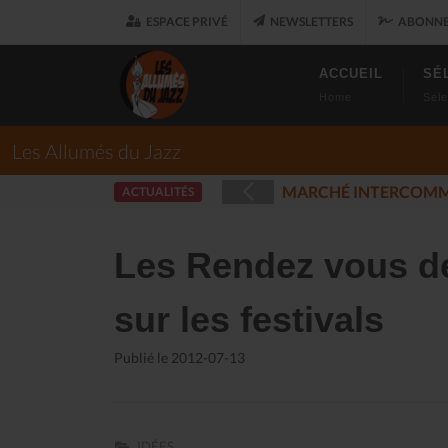
ESPACE PRIVÉ
NEWSLETTERS
ABONNE
ACCUEIL
SÉ
Home
Sele
Les Allumés du Jazz
- PLOUARET
L
ACTUALITÉS
(2025-12-17)
Les Rendez vous de
sur les festivals
Publié le 2012-07-13
IDÉES