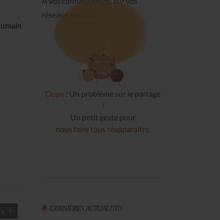
À vos connaissances, sur vos
réseaux sociaux.
umain
Oops !
Un problème sur le partage
!
Un petit geste pour
nous faire tous réapparaître
.
DERNIÈRES ACTUALITÉS
rcy