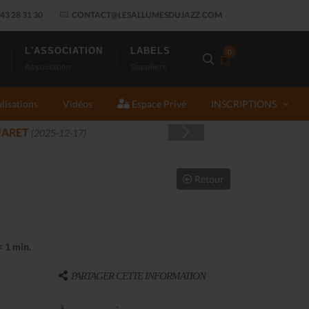
43 28 31 30
CONTACT@LESALLUMESDUJAZZ.COM
L'ASSOCIATION
LABELS
0
Association
Suppliers
lisations
Vidéos
Espace Privé
INSCRIPTIONS
-14)
Retour
< 1 min.
PARTAGER CETTE INFORMATION