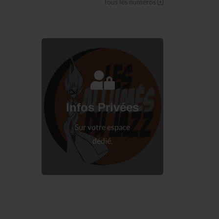
Tous les numéros
Connectez-vous
à votre espace privé.
Infos Privées
Connexion
Sur votre espace
dédié.