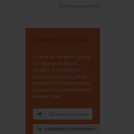
Toutes les actualités
Abonnement libre au Journal
Le désir de l'équipe du journal
Les Allumés du Jazz et,
semble-t-il, de nombreux
lecteurs et lectrices, est non
seulement qu'il perdure, mais
aussi qu'il puisse paraître plus
souvent. Hum !
S'ABONNER
GRATUITEMENT