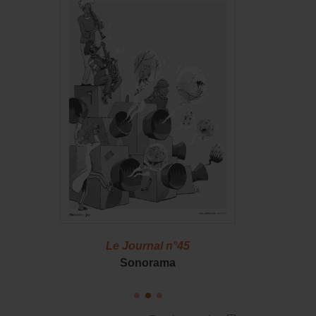
46
Le Journal n°45
Le J
S !
Sonorama
Casserol