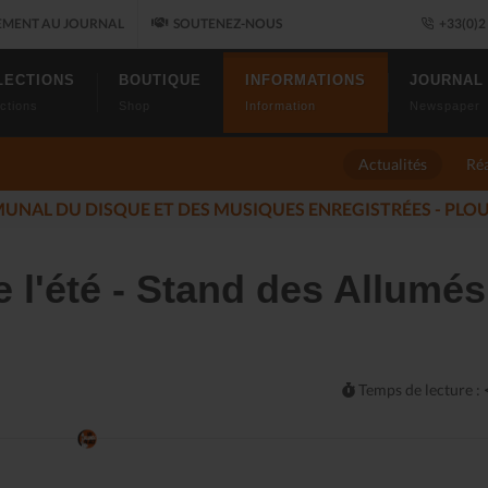
MENT AU JOURNAL
SOUTENEZ-NOUS
+33(0)2 
LECTIONS
BOUTIQUE
INFORMATIONS
JOURNAL
ctions
Shop
Information
Newspaper
Actualités
Réa
ES ALLUMÉS DU JAZZ FONT SALON, LE PROGRAMME
(2025-11
 l'été - Stand des Allumés
Temps de lecture :