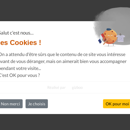
Salut c'est nous...
les Cookies !
On a attendu d'être sûrs que le contenu de ce site vous intéresse
avant de vous déranger, mais on aimerait bien vous accompagner
pendant votre visite...
C'est OK pour vous ?
Réalisé par
gizboo
Non merci
Je choisis
OK pour moi