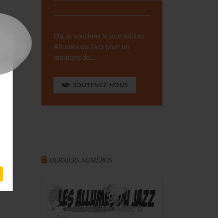
Ou, je soutiens le journal Les
Allumés du Jazz pour un
montant de...
SOUTENEZ-NOUS
DERNIERS NUMÉROS