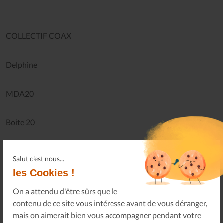
COLLECTIF COAX
Delphine
MDA20
Boite 20
1-3 rue Frédérick Le Maitre
Salut c'est nous...
les Cookies !
75020 Paris
On a attendu d'être sûrs que le
contenu de ce site vous intéresse avant de vous déranger,
Tél : 06 13 01 02 70
mais on aimerait bien vous accompagner pendant votre