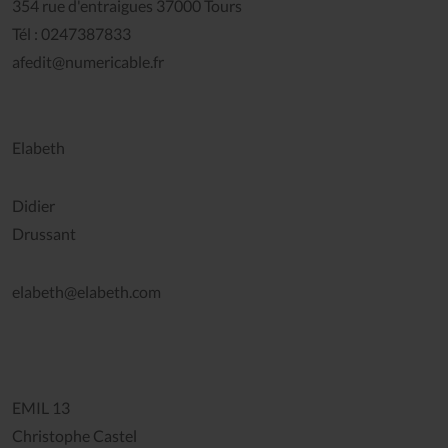
354 rue d'entraigues 37000 Tours
Tél : 0247387833
afedit@numericable.fr
Elabet
Didier
Drussant
elabeth@elabeth.com
EMIL 13
Christophe Castel