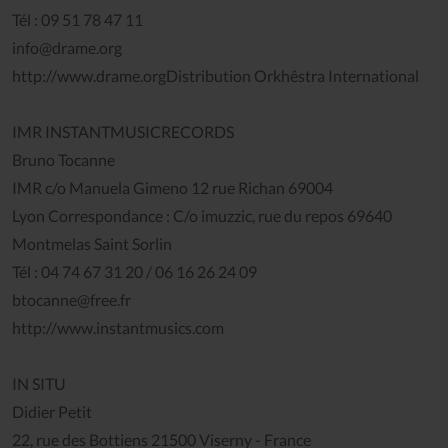
Tél : 09 51 78 47 11
info@drame.org
http://www.drame.orgDistribution Orkhêstra International
IMR INSTANTMUSICRECORDS
Bruno Tocanne
IMR c/o Manuela Gimeno 12 rue Richan 69004
Lyon Correspondance : C/o imuzzic, rue du repos 69640
Montmelas Saint Sorlin
Tél : 04 74 67 31 20 / 06 16 26 24 09
btocanne@free.fr
http://www.instantmusics.com
IN SITU
Didier Petit
22, rue des Bottiens 21500 Viserny - France