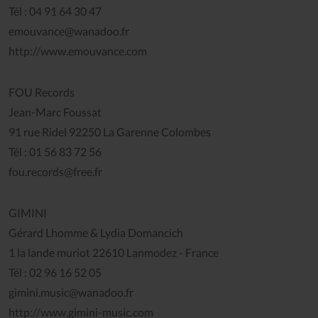
Tél : 04 91 64 30 47
emouvance@wanadoo.fr
http://www.emouvance.com
FOU Records
Jean-Marc Foussat
91 rue Ridel 92250 La Garenne Colombes
Tél : 01 56 83 72 56
fou.records@free.fr
GIMINI
Gérard Lhomme & Lydia Domancich
1 la lande muriot 22610 Lanmodez - France
Tél : 02 96 16 52 05
gimini.music@wanadoo.fr
http://www.gimini-music.com