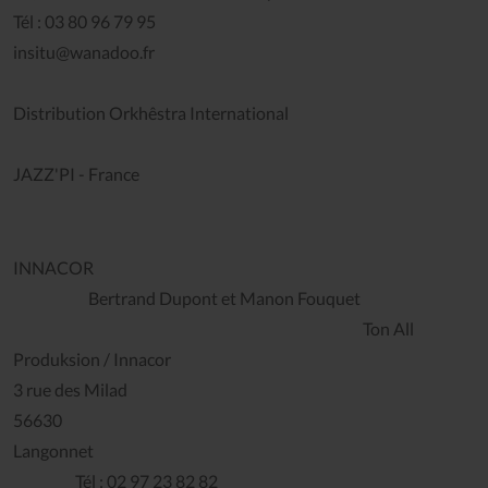
Tél : 03 80 96 79 95
insitu@wanadoo.fr
Distribution Orkhêstra International
JAZZ'PI - France
INNACOR
Bertrand Dupont et Manon Fouquet
Ton All
Produksion / Innacor
3 rue des Milad
56630
Langonnet
Tél : 02 97 23 82 82