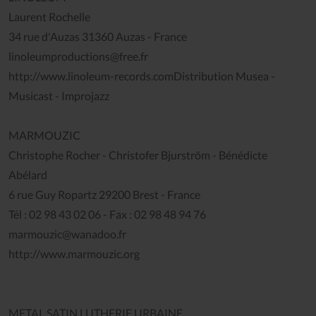
Laurent Rochelle
34 rue d'Auzas 31360 Auzas - France
linoleumproductions@free.fr
http://www.linoleum-records.comDistribution Musea -
Musicast - Improjazz
MARMOUZIC
Christophe Rocher - Christofer Bjurström - Bénédicte
Abélard
6 rue Guy Ropartz 29200 Brest - France
Tél : 02 98 43 02 06 - Fax : 02 98 48 94 76
marmouzic@wanadoo.fr
http://www.marmouzic.org
METAL SATIN LUTHERIE URBAINE