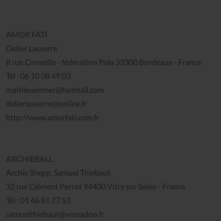
AMOR FATI
Didier Lasserre
8 rue Corneille - fédération Pola 33300 Bordeaux - France
Tél : 06 10 08 49 03
mathieuimmer@hotmail.com
didierlasserre@online.fr
http://www.amorfati.com.fr
ARCHIEBALL
Archie Shepp, Samuel Thiebaut
32 rue Clément Perrot 94400 Vitry sur Seine - France
Tél : 01 46 81 27 53
samuelthiebaut@wanadoo.fr