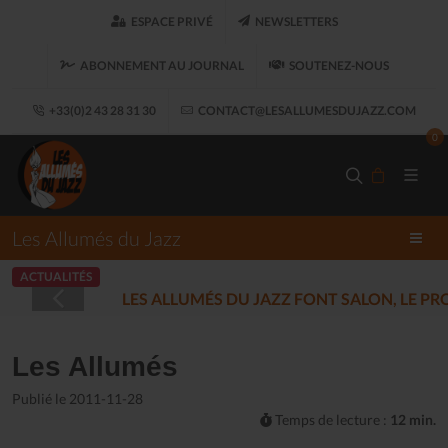
ESPACE PRIVÉ
NEWSLETTERS
ABONNEMENT AU JOURNAL
SOUTENEZ-NOUS
+33(0)2 43 28 31 30
CONTACT@LESALLUMESDUJAZZ.COM
0
Les Allumés du Jazz
ACTUALITÉS
LES ALLUMÉS DU JAZZ FONT SALON, LE 
Les Allumés
Publié le 2011-11-28
Temps de lecture :
12 min.