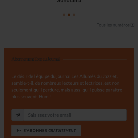
Sonorama
Tous les numéros
Abonnement libre au Journal
Le désir de l'équipe du journal Les Allumés du Jazz et,
semble-t-il, de nombreux lecteurs et lectrices, est non
seulement qu'il perdure, mais aussi qu'il puisse paraître
plus souvent. Hum !
S'ABONNER
GRATUITEMENT