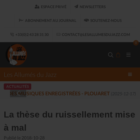
ESPACE PRIVÉ
NEWSLETTERS
ABONNEMENT AU JOURNAL
SOUTENEZ-NOUS
+33(0)2 43 28 31 30
CONTACT@LESALLUMESDUJAZZ.COM
0
Les Allumés du Jazz
ACTUALITÉS
LES ALLUMÉS DU JAZZ FONT SALON, 
La thèse du ruissellement mise
à mal
Publié le 2018-10-28