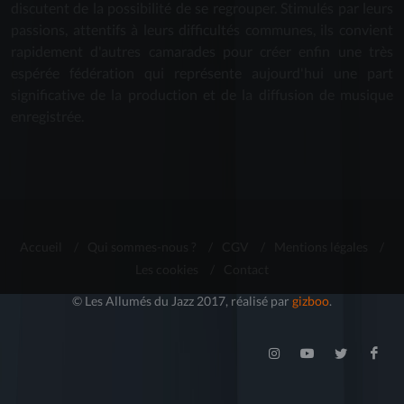
discutent de la possibilité de se regrouper. Stimulés par leurs
passions, attentifs à leurs difficultés communes, ils convient
rapidement d'autres camarades pour créer enfin une très
espérée fédération qui représente aujourd'hui une part
significative de la production et de la diffusion de musique
enregistrée.
Accueil
/
Qui sommes-nous ?
/
CGV
/
Mentions légales
/
Les cookies
/
Contact
© Les Allumés du Jazz 2017, réalisé par
gizboo
.