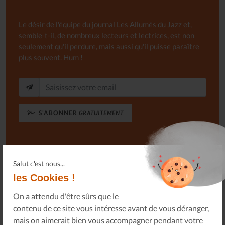
Le désir de l'équipe du journal Les Allumés du Jazz et,
semble-t-il, de nombreux lecteurs et lectrices, est non
seulement qu'il perdure, mais aussi qu'il puisse paraître
plus souvent. Hum !
S'ABONNER
GRATUITEMENT
Ou, je soutiens le journal Les Allumés du Jazz pour un
Salut c'est nous...
montant de...
les Cookies !
On a attendu d'être sûrs que le
SOUTENEZ-NOUS
contenu de ce site vous intéresse avant de vous déranger,
mais on aimerait bien vous accompagner pendant votre