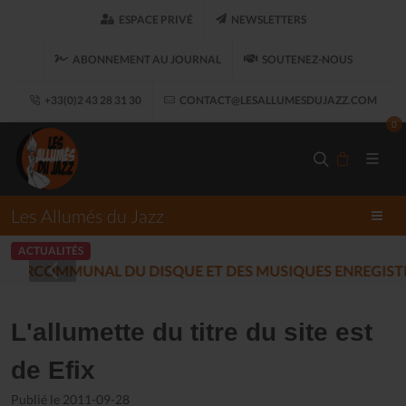
ESPACE PRIVÉ
NEWSLETTERS
ABONNEMENT AU JOURNAL
SOUTENEZ-NOUS
+33(0)2 43 28 31 30
CONTACT@LESALLUMESDUJAZZ.COM
0
Les Allumés du Jazz
ACTUALITÉS
LES ALLUMÉS DU JAZZ FONT SALO
L'allumette du titre du site est
de Efix
Publié le 2011-09-28