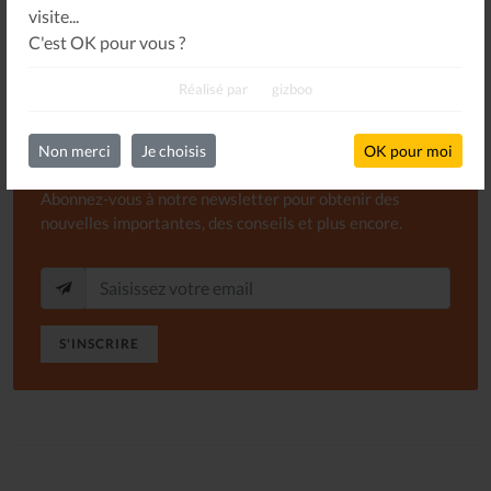
visite...
C'est OK pour vous ?
Réalisé par
gizboo
Newsletter
Non merci
Je choisis
OK pour moi
Abonnez-vous à notre newsletter pour obtenir des
nouvelles importantes, des conseils et plus encore.
S'INSCRIRE