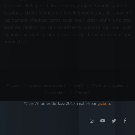
discutent de la possibilité de se regrouper. Stimulés par leurs
passions, attentifs à leurs difficultés communes, ils convient
rapidement d'autres camarades pour créer enfin une très
espérée fédération qui représente aujourd'hui une part
significative de la production et de la diffusion de musique
enregistrée.
Accueil
/
Qui sommes-nous ?
/
CGV
/
Mentions légales
/
Les cookies
/
Contact
© Les Allumés du Jazz 2017, réalisé par
gizboo
.