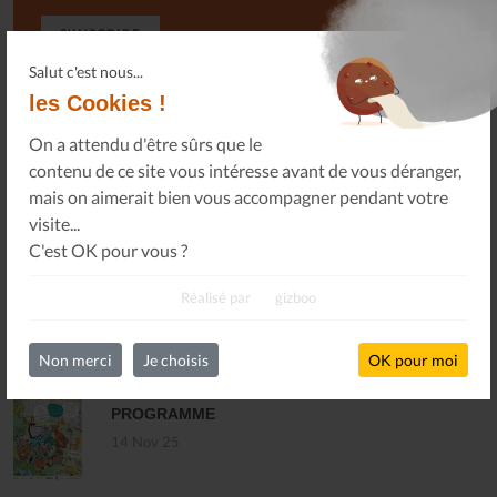
S'INSCRIRE
Salut c'est nous...
les Cookies !
On a attendu d'être sûrs que le
contenu de ce site vous intéresse avant de vous déranger,
mais on aimerait bien vous accompagner pendant votre
DERNIÈRES ACTUALITÉS
visite...
C'est OK pour vous ?
MARCHÉ INTERCOMMUNAL DU DISQUE ET
DES MUSIQUES ENREGISTRÉES - PLOUARET
Réalisé par
gizboo
17 Dec 25
Non merci
Je choisis
OK pour moi
LES ALLUMÉS DU JAZZ FONT SALON, LE
PROGRAMME
14 Nov 25