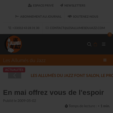
ESPACE PRIVÉ
NEWSLETTERS
ABONNEMENT AU JOURNAL
SOUTENEZ-NOUS
+33(0)2 43 28 31 30
CONTACT@LESALLUMESDUJAZZ.COM
0
Les Allumés du Jazz
ACTUALITÉS
LES ALLUMÉS DU JAZZ FONT SALON, LE 
En mai offrez vous de l'espoir
Publié le 2009-05-02
Temps de lecture :
< 1 min.