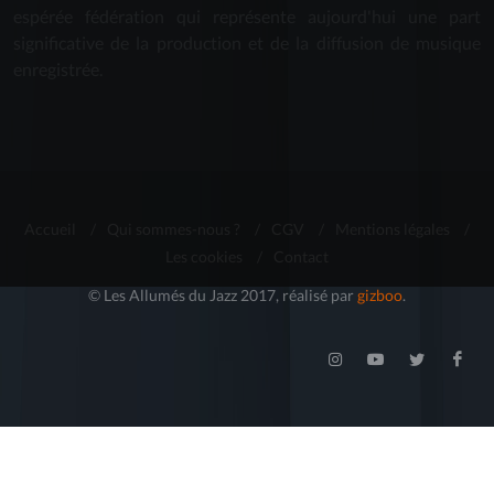
espérée fédération qui représente aujourd'hui une part
significative de la production et de la diffusion de musique
enregistrée.
Accueil
/
Qui sommes-nous ?
/
CGV
/
Mentions légales
/
Les cookies
/
Contact
© Les Allumés du Jazz 2017, réalisé par
gizboo
.