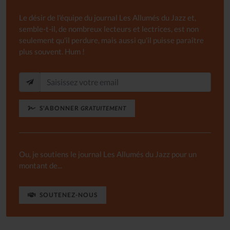
Le désir de l'équipe du journal Les Allumés du Jazz et,
semble-t-il, de nombreux lecteurs et lectrices, est non
seulement qu'il perdure, mais aussi qu'il puisse paraître
plus souvent. Hum !
S'ABONNER
GRATUITEMENT
Ou, je soutiens le journal Les Allumés du Jazz pour un
montant de...
SOUTENEZ-NOUS