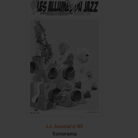
46
Le Journal n°45
Le J
S !
Sonorama
Casserol