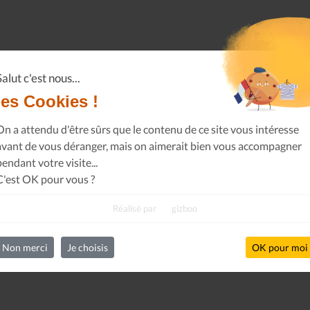
Salut c'est nous...
les Cookies !
On a attendu d'être sûrs que le contenu de ce site vous intéresse
avant de vous déranger, mais on aimerait bien vous accompagner
pendant votre visite...
C'est OK pour vous ?
Réalisé par
gizboo
Non merci
Je choisis
OK pour moi