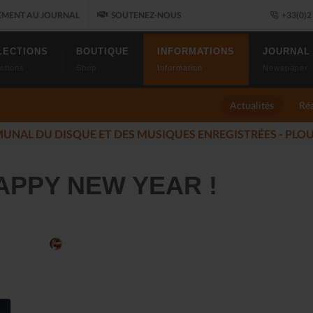
MENT AU JOURNAL
SOUTENEZ-NOUS
+33(0)2 
LECTIONS
BOUTIQUE
INFORMATIONS
JOURNAL
ctions
Shop
Information
Newspaper
Actualités
Réa
 DU JAZZ FONT SALON, LE PROGRAMME
(2025-11-14)
APPY NEW YEAR !