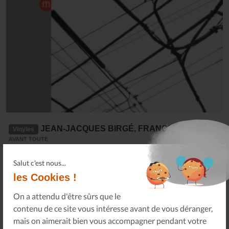
JEAN-JACQUES BIRGÉ, FRANCIS GORGÉ
Vinyles
AVANT TOUTE
2016-01-01
Salut c'est nous...
les Cookies !
en cours d'approvisionnement
On a attendu d'être sûrs que le
contenu de ce site vous intéresse avant de vous déranger,
mais on aimerait bien vous accompagner pendant votre