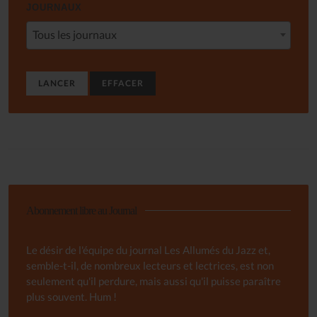
JOURNAUX
Tous les journaux
LANCER
EFFACER
Abonnement libre au Journal
Le désir de l'équipe du journal Les Allumés du Jazz et,
semble-t-il, de nombreux lecteurs et lectrices, est non
seulement qu'il perdure, mais aussi qu'il puisse paraître
plus souvent. Hum !