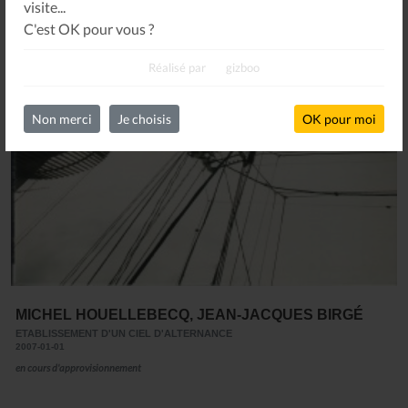
visite...
C'est OK pour vous ?
Réalisé par
gizboo
Non merci
Je choisis
OK pour moi
MICHEL HOUELLEBECQ, JEAN-JACQUES BIRGÉ
ETABLISSEMENT D'UN CIEL D'ALTERNANCE
2007-01-01
en cours d'approvisionnement