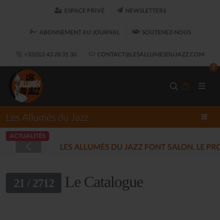
ESPACE PRIVÉ
NEWSLETTERS
ABONNEMENT AU JOURNAL
SOUTENEZ-NOUS
+33(0)2 43 28 31 30
CONTACT@LESALLUMESDUJAZZ.COM
0
Les Allumés du Jazz
ACTUALITÉS
LES ALLUMÉS DU JAZZ FONT SALON, LE 
Le Catalogue
21 / 2712