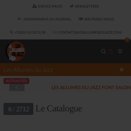
ESPACE PRIVÉ
NEWSLETTERS
ABONNEMENT AU JOURNAL
SOUTENEZ-NOUS
+33(0)2 43 28 31 30
CONTACT@LESALLUMESDUJAZZ.COM
0
Les Allumés du Jazz
ACTUALITÉS
LES ALLUMÉS DU JAZZ FONT SALON, LE 
Le Catalogue
6 / 2712