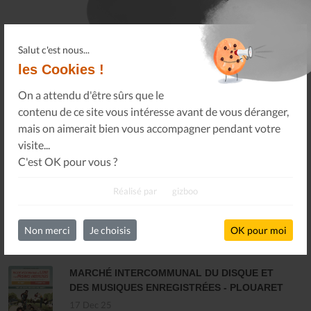
Salut c'est nous...
les Cookies !
On a attendu d'être sûrs que le
Oops !
Un problème sur le partage !
contenu de ce site vous intéresse avant de vous déranger,
Un petit geste pour
mais on aimerait bien vous accompagner pendant votre
nous faire tous réapparaître
.
visite...
C'est OK pour vous ?
Réalisé par
gizboo
Non merci
Je choisis
OK pour moi
DERNIÈRES ACTUALITÉS
MARCHÉ INTERCOMMUNAL DU DISQUE ET
DES MUSIQUES ENREGISTRÉES - PLOUARET
17 Dec 25