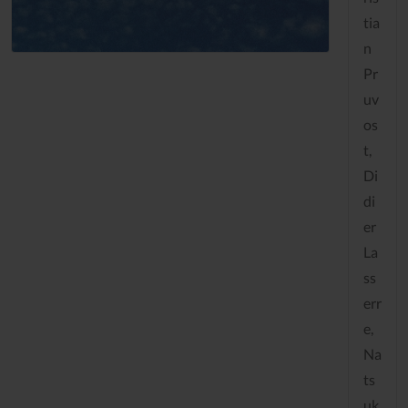
tia
n
Pr
uv
os
t,
Di
di
er
La
ss
err
e,
Na
ts
uk