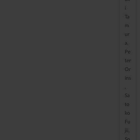
i
Ta
m
ur
a,
Pe
ter
Or
ins
,
Sa
to
ko
Fu
jii,
So