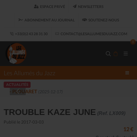
ESPACE PRIVÉ
NEWSLETTERS
ABONNEMENT AU JOURNAL
SOUTENEZ-NOUS
+33(0)2 43 28 31 30
CONTACT@LESALLUMESDUJAZZ.COM
0
Les Allumés du Jazz
ACTUALITÉS
LES ALLUMÉS DU JAZZ FONT SALON, LE 
TROUBLE KAZE JUNE
(Ref. LX009)
Publié le 2017-03-03
12 €