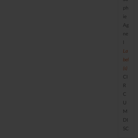
ph
ie
Ag
ne
l
La
bel
(s)
CI
R
C
U
M
DI
SC