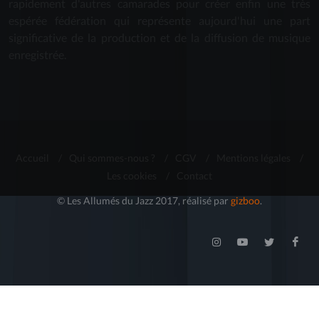
rapidement d'autres camarades pour créer enfin une très
espérée fédération qui représente aujourd'hui une part
significative de la production et de la diffusion de musique
enregistrée.
Accueil
/
Qui sommes-nous ?
/
CGV
/
Mentions légales
/
Les cookies
/
Contact
© Les Allumés du Jazz 2017, réalisé par
gizboo
.