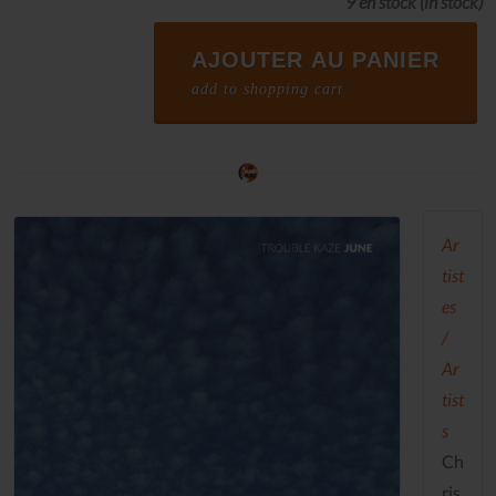
9 en stock
(in stock)
AJOUTER AU PANIER
add to shopping cart
Ar
tist
es
/
Ar
tist
s
Ch
ris