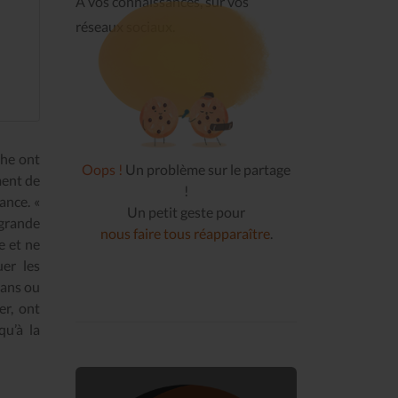
À vos connaissances, sur vos
réseaux sociaux.
phe ont
Oops !
Un problème sur le partage
ment de
!
ance. «
Un petit geste pour
 grande
nous faire tous réapparaître
.
e et ne
uer les
vans ou
er, ont
qu’à la