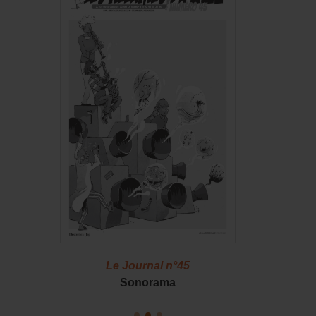
46
Le Journal n°45
Le J
S !
Sonorama
Casserol