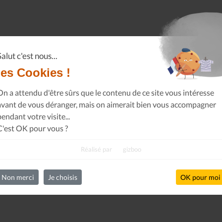
Salut c'est nous...
les Cookies !
On a attendu d'être sûrs que le contenu de ce site vous intéresse
avant de vous déranger, mais on aimerait bien vous accompagner
pendant votre visite...
C'est OK pour vous ?
Réalisé par
gizboo
Non merci
Je choisis
OK pour moi