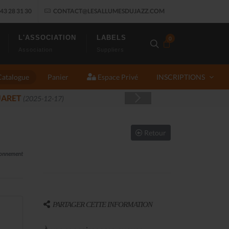
43 28 31 30
CONTACT@LESALLUMESDUJAZZ.COM
L'ASSOCIATION
LABELS
0
Association
Suppliers
Catalogue
Panier
Espace Privé
INSCRIPTIONS
J
Retour
sionnement
PARTAGER CETTE INFORMATION