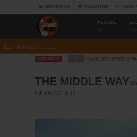
ESPACE PRIVÉ
NEWSLETTERS
ABONNE
ACCUEIL
SÉ
Home
Sele
Les Allumés du Jazz
LES ALLUMÉS D
ACTUALITÉS
025-12-17)
THE MIDDLE WAY
(Re
Publié le 2017-10-13