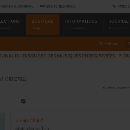
MENT AU JOURNAL
SOUTENEZ-NOUS
+33(0)2 
LECTIONS
BOUTIQUE
INFORMATIONS
JOURNAL
ctions
Shop
Information
Newspaper
Sélections
U JAZZ FONT SALON, LE PROGRAMME
(2025-11-14)
f. CIDI1701)
en cours d'approvi
Groupe / Band
Stefan Orins Trio