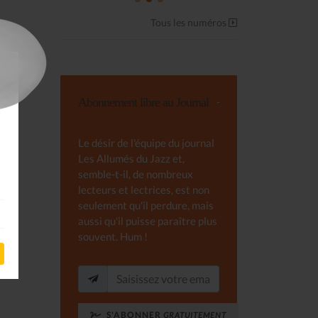
Tous les numéros
Abonnement libre au Journal
Le désir de l'équipe du journal
Les Allumés du Jazz et,
semble-t-il, de nombreux
lecteurs et lectrices, est non
seulement qu'il perdure, mais
aussi qu'il puisse paraître plus
souvent. Hum !
S'ABONNER
GRATUITEMENT