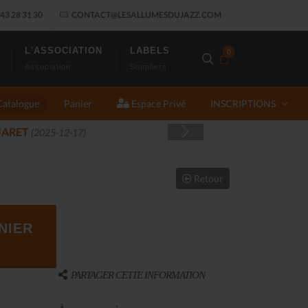
43 28 31 30
CONTACT@LESALLUMESDUJAZZ.COM
L'ASSOCIATION
LABELS
0
Association
Suppliers
Catalogue
Panier
Espace Privé
INSCRIPTIONS
Z FONT SALON, LE PROGRAMME
(2025-11-14)
Retour
NIER
PARTAGER CETTE INFORMATION