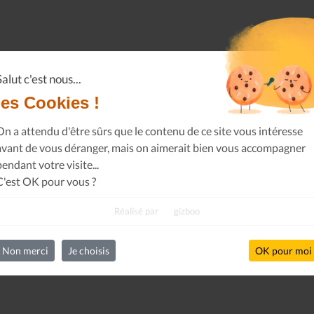
Salut c'est nous...
les Cookies !
On a attendu d'être sûrs que le contenu de ce site vous intéresse
avant de vous déranger, mais on aimerait bien vous accompagner
pendant votre visite...
C'est OK pour vous ?
Réalisé par
gizboo
Non merci
Je choisis
OK pour moi