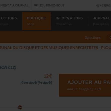
MENT AU JOURNAL
SOUTENEZ-NOUS
+33(0)2 
LECTIONS
BOUTIQUE
INFORMATIONS
JOURNAL
ctions
Shop
Information
Newspaper
Sélections
LES ALLUMÉS DU JAZ
17)
SON 012)
12 €
AJOUTER AU PA
9 en stock
(in stock)
add to shopping cart