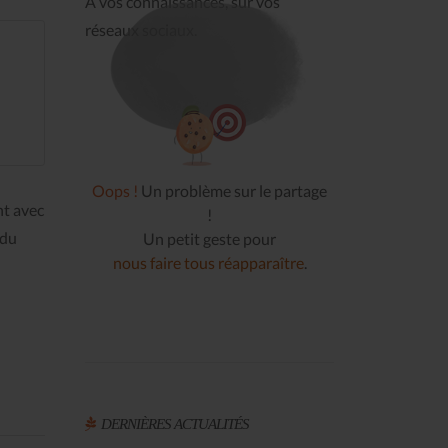
À vos connaissances, sur vos
réseaux sociaux.
Oops !
Un problème sur le partage
nt avec
!
 du
Un petit geste pour
nous faire tous réapparaître
.
DERNIÈRES ACTUALITÉS