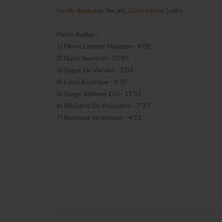
Heddy Boubaker
(bs, as),
Soizic Lebrat
(cello)
Pistes Audios :
1) Fièvre Latente Mutante - 4'02
2) Quasi Souvenir - 10'06
3) Vague De Vacuité - 5'03
4) Lueur Erratique - 4'35
5) Songe Joliment Cru - 11'55
6) Dissident Du Précédent - 7'27
7) Berceuse Vénéneuse - 4'13