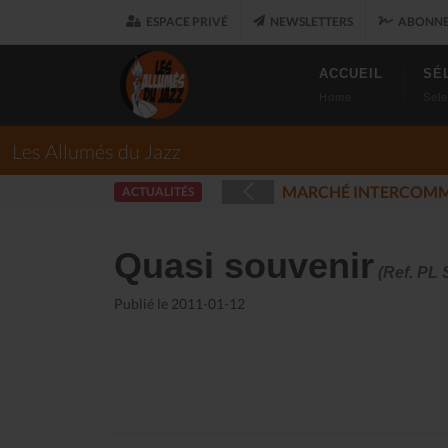
ESPACE PRIVÉ
NEWSLETTERS
ABONNE
ACCUEIL
SÉ
Home
Sele
Les Allumés du Jazz
E ET DES MUSIQUES ENREGISTRÉES - PLOUARET
ACTUALITÉS
(2025-12-
Quasi souvenir
(Ref. PL 
Publié le 2011-01-12