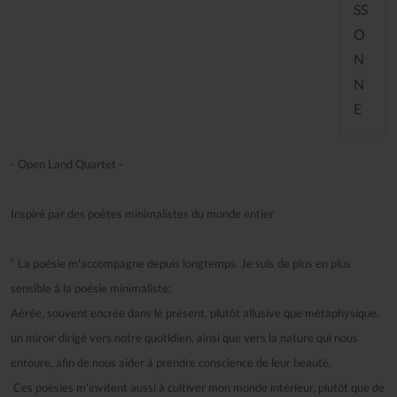
SS
O
N
N
E
- Open Land Quartet -
Inspiré par des poètes minimalistes du monde entier
“ La poésie m'accompagne depuis longtemps. Je suis de plus en plus
sensible à la poésie minimaliste:
Aérée, souvent encrée dans le présent, plutôt allusive que métaphysique,
un miroir dirigé vers notre quotidien, ainsi que vers la nature qui nous
entoure, afin de nous aider à prendre conscience de leur beauté.
Ces poésies m'invitent aussi à cultiver mon monde intérieur, plutôt que de