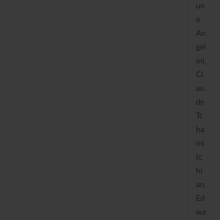
un
o
An
gel
ini,
Cl
au
de
Tc
ha
mi
tc
hi
an,
Ed
wa