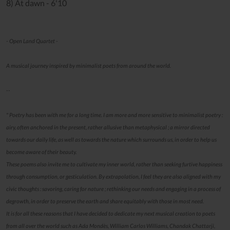
8) At dawn - 6'10
- Open Land Quartet -
A musical journey inspired by minimalist poets from around the world.
--
" Poetry has been with me for a long time. I am more and more sensitive to minimalist poetry :
airy, often anchored in the present, rather allusive than metaphysical ; a mirror directed
towards our daily life, as well as towards the nature which surrounds us, in order to help us
become aware of their beauty.
These poems also invite me to cultivate my inner world, rather than seeking furtive happiness
through consumption, or gesticulation. By extrapolation, I feel they are also aligned with my
civic thoughts : savoring, caring for nature ; rethinking our needs and engaging in a process of
degrowth, in order to preserve the earth and share equitably with those in most need.
It is for all these reasons that I have decided to dedicate my next musical creation to poets
from all over the world such as Ada Mondès, William Carlos Williams, Chandak Chattarji,