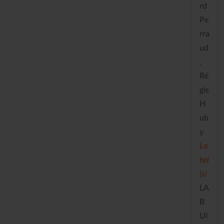
rd
Pe
rra
ud
,
Ré
gis
H
ub
y
La
bel
(s)
LA
B
UI