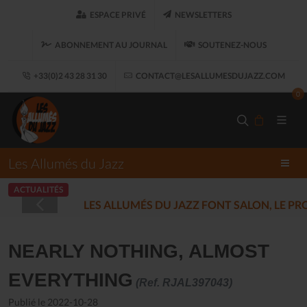
ESPACE PRIVÉ
NEWSLETTERS
ABONNEMENT AU JOURNAL
SOUTENEZ-NOUS
+33(0)2 43 28 31 30
CONTACT@LESALLUMESDUJAZZ.COM
0
Les Allumés du Jazz
ACTUALITÉS
LES ALLUMÉS DU JAZZ FONT SALON, LE 
NEARLY NOTHING, ALMOST
EVERYTHING
(Ref. RJAL397043)
Publié le 2022-10-28