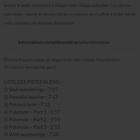
donner le poids nécessaire à chaque note, chaque pulsation. Les silences
sont riches, nourris et pensés. Un jeu si puissant et si raffiné à la fois fait de
cette musique une musique d'exception.
Informations complémentaires
further informations
Bruno
Angelini
(comp, p),
Régis Huby
(vln),
Claude Tchamitchian
(b),
Edward Perraud
(dr, perc)
LISTE DES PISTES AUDIO :
1) Soul wanderings - 7'07
2) Peaceful warrior - 7'47
3) Present time - 7'13
4) Paterson – Part 1 - 5'57
5) Paterson – Part 2 - 5'04
6) Paterson – Part 3 - 5'12
7) Wild wanderings - 7'20