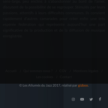
sens-large, peu enclins à s'abandonner au bord de l'amer,
discutent de la possibilité de se regrouper. Stimulés par leurs
passions, attentifs à leurs difficultés communes, ils convient
rapidement d'autres camarades pour créer enfin une très
espérée fédération qui représente aujourd'hui une part
significative de la production et de la diffusion de musique
enregistrée.
Accueil
/
Qui sommes-nous ?
/
CGV
/
Mentions légales
/
Les cookies
/
Contact
© Les Allumés du Jazz 2017, réalisé par
gizboo
.