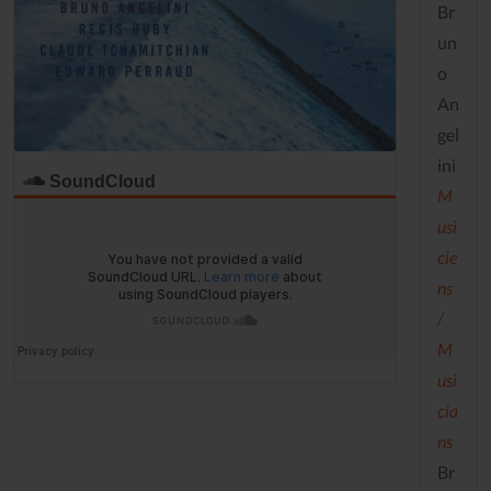
Br
un
o
An
gel
ini
SoundCloud
M
usi
cie
ns
/
M
usi
cia
ns
Br