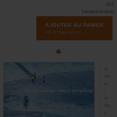
15 €
5 en stock
(in stock)
AJOUTER AU PANIER
add to shopping cart
Ar
tist
es
/
Ar
tist
s