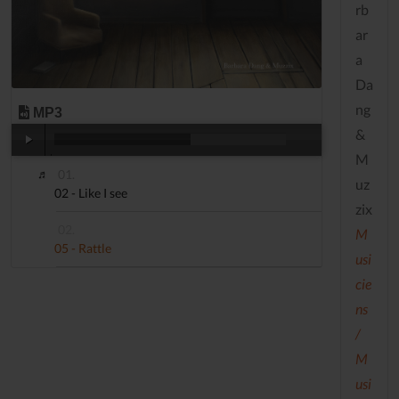
rb
ar
a
Da
ng
MP3
&
M
00:00
/
05:53
uz
02 - Like I see
zix
M
05 - Rattle
usi
cie
ns
/
M
usi