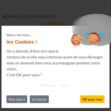
PARTAGER CETTE INFORMATION
À vos connaissances, sur vos réseaux sociaux.
Salut c'est nous...
les Cookies !
On a attendu d'être sûrs que le
contenu de ce site vous intéresse avant de vous déranger,
mais on aimerait bien vous accompagner pendant votre
Oops !
Un problème sur le partage !
visite...
Un petit geste pour
C'est OK pour vous ?
nous faire tous réapparaître
.
Réalisé par
gizboo
Non merci
Je choisis
OK pour moi