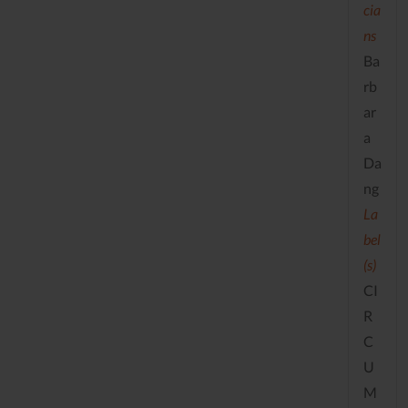
cia
ns
Ba
rb
ar
a
Da
ng
La
bel
(s)
CI
R
C
U
M