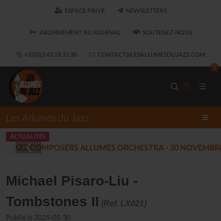
ESPACE PRIVÉ
NEWSLETTERS
ABONNEMENT AU JOURNAL
SOUTENEZ-NOUS
+33(0)2 43 28 31 30
CONTACT@LESALLUMESDUJAZZ.COM
0
Les Allumés du Jazz
ACTUALITÉS
COMMUNIQUÉ DE PRESSE À PROPOS
Michael Pisaro-Liu -
Tombstones II
(Ref. LX021)
Publié le 2025-05-30