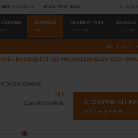
MENT AU JOURNAL
SOUTENEZ-NOUS
+33(0)2 
LECTIONS
BOUTIQUE
INFORMATIONS
JOURNAL
ctions
Shop
Information
Newspaper
Sélections
U JAZZ FONT SALON, LE PROGRAMME
(2025-11-14)
R OUCH! 2040/41)
18 €
AJOUTER AU PA
11 en stock
(in stock)
add to shopping cart