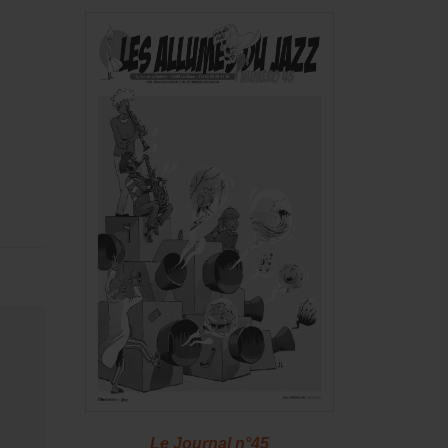
46
Le Journal n°45
Le J