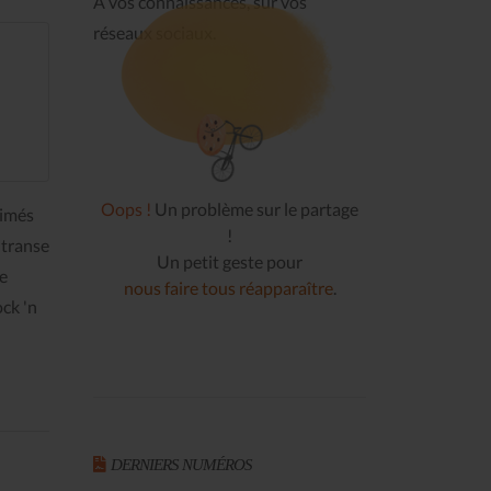
À vos connaissances, sur vos
réseaux sociaux.
Oops !
Un problème sur le partage
limés
!
 transe
Un petit geste pour
e
nous faire tous réapparaître
.
ock 'n
DERNIERS NUMÉROS