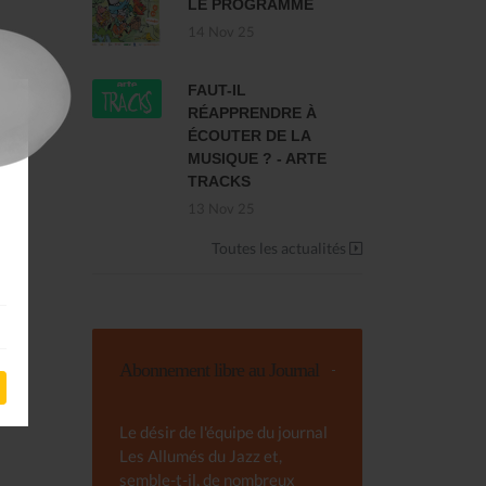
LE PROGRAMME
14 Nov 25
FAUT-IL
RÉAPPRENDRE À
ÉCOUTER DE LA
MUSIQUE ? - ARTE
TRACKS
13 Nov 25
Toutes les actualités
Abonnement libre au Journal
Le désir de l'équipe du journal
Les Allumés du Jazz et,
semble-t-il, de nombreux