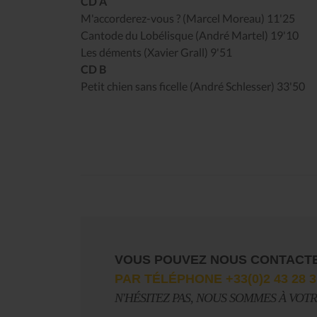
CD A
M'accorderez-vous ? (Marcel Moreau) 11'25
Cantode du Lobélisque (André Martel) 19'10
Les déments (Xavier Grall) 9'51
CD B
Petit chien sans ficelle (André Schlesser) 33'50
VOUS POUVEZ NOUS CONTACT
PAR TÉLÉPHONE +33(0)2 43 28 3
N'HÉSITEZ PAS, NOUS SOMMES À VOT
Le Journal n°45