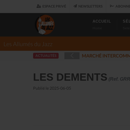
ESPACE PRIVÉ
NEWSLETTERS
ABONNE
ACCUEIL
SÉ
Home
Sele
Les Allumés du Jazz
LES ALLUMÉS D
ACTUALITÉS
025-12-17)
LES DEMENTS
(Ref. GRR
Publié le 2025-06-05