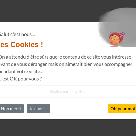
Salut c'est nous...
les Cookies !
On a attendu d'être sûrs que le contenu de ce site vous intéresse
avant de vous déranger, mais on aimerait bien vous accompagner
pendant votre visite...
C'est OK pour vous ?
Réalisé par
gizboo
Non merci
Je choisis
OK pour moi