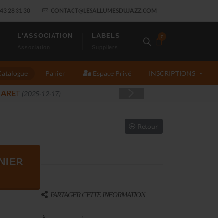
43 28 31 30
CONTACT@LESALLUMESDUJAZZ.COM
L'ASSOCIATION
LABELS
0
Association
Suppliers
Catalogue
Panier
Espace Privé
INSCRIPTIONS
J
Retour
NIER
PARTAGER CETTE INFORMATION