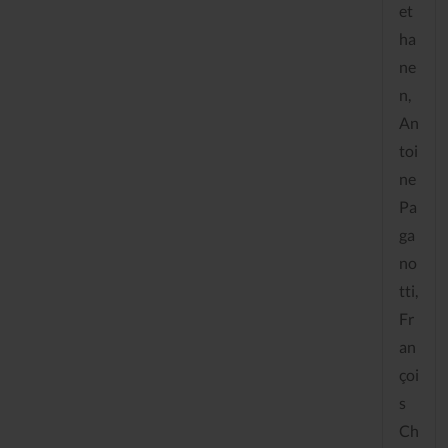
et
ha
ne
n,
An
toi
ne
Pa
ga
no
tti,
Fr
an
çoi
s
Ch