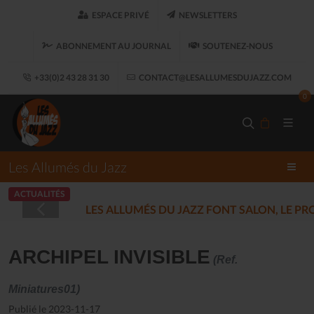
ESPACE PRIVÉ
NEWSLETTERS
ABONNEMENT AU JOURNAL
SOUTENEZ-NOUS
+33(0)2 43 28 31 30
CONTACT@LESALLUMESDUJAZZ.COM
0
Les Allumés du Jazz
ACTUALITÉS
LES ALLUMÉS DU JAZZ FONT SALON, LE 
ARCHIPEL INVISIBLE
(Ref.
Miniatures01)
Publié le 2023-11-17