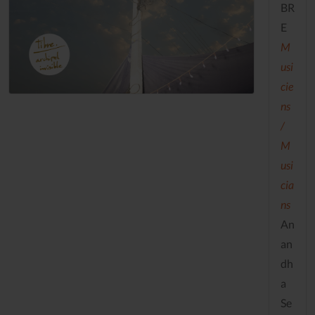
BR
E
M
usi
cie
ns
/
M
usi
cia
ns
An
an
dh
a
Se