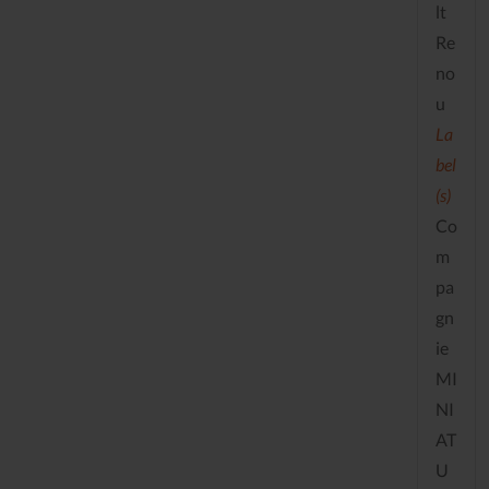
lt
Re
no
u
La
bel
(s)
Co
m
pa
gn
ie
MI
NI
AT
U