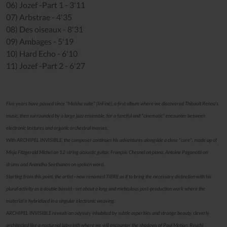
06) Jozef -Part 1 - 3'11
07) Arbstrae - 4'35
08) Des oiseaux - 8'31
09) Ambages - 5'19
10) Hard Echo - 6'10
11) Jozef -Part 2 - 6'27
Five years have passed since "Maïsha suite" (InFiné), a first album where we discovered Thibault Renou's
music, then surrounded by a large jazz ensemble, for a fanciful and "cinematic" encounter between
electronic textures and organic orchestral masses.
With ARCHIPEL INVISIBLE, the composer continues his adventures alongside a close "core", made up of
Misja Fitzgerald Michel on 12-string acoustic guitar, François Chesnel on piano, Antoine Paganotti on
drums and Anandha Seethanen on spoken word.
Starting from this point, the artist - now renamed TIBRE as if to bring the necessary distinction with his
plural activity as a double bassist - set about a long and meticulous post-production work where the
material is hybridized in a singular electronic weaving.
ARCHIPEL INVISIBLE reveals an odyssey inhabited by subtle asperities and strange beauty, cleverly
architected like a nocturnal labyrinth where we will encounter the shadows of Paul Motian, Ryuchi