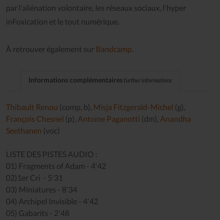
par l'aliénation volontaire, les réseaux sociaux, l'hyper
inFoxication et le tout numérique.
À retrouver également sur
Bandcamp
.
Informations complémentaires
further informations
Thibault Renou
(comp, b),
Misja Fitzgerald-Michel
(g),
François Chesnel
(p),
Antoine Paganotti
(dm),
Anandha
Seethanen
(voc)
LISTE DES PISTES AUDIO :
01) Fragments of Adam - 4'42
02)1er Cri - 5'31
03) Miniatures - 8'34
04) Archipel Invisible - 4'42
05) Gabarits - 2'48