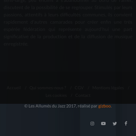
discutent de la possibilité de se regrouper. Stimulés par leurs
passions, attentifs à leurs difficultés communes, ils convient
rapidement d'autres camarades pour créer enfin une très
espérée fédération qui représente aujourd'hui une part
significative de la production et de la diffusion de musique
enregistrée.
Accueil
/
Qui sommes-nous ?
/
CGV
/
Mentions légales
/
Les cookies
/
Contact
© Les Allumés du Jazz 2017, réalisé par
gizboo
.