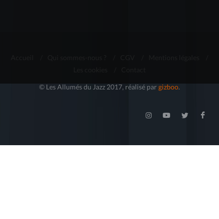
Accueil
/
Qui sommes-nous ?
/
CGV
/
Mentions légales
/
Les cookies
/
Contact
© Les Allumés du Jazz 2017, réalisé par
gizboo
.