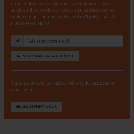
Le désir de l'équipe du journal Les Allumés du Jazz et,
semble-t-il, de nombreux lecteurs et lectrices, est non
seulement qu'il perdure, mais aussi qu'il puisse paraître
plus souvent. Hum !
S'ABONNER
GRATUITEMENT
Ou, je soutiens le journal Les Allumés du Jazz pour un
montant de...
SOUTENEZ-NOUS