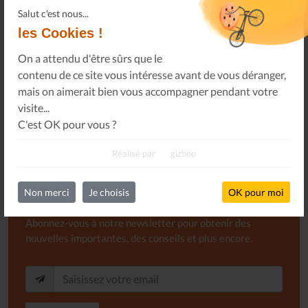
Salut c'est nous...
Oops !
Un problème sur le partage !
les Cookies !
Un petit geste pour
nous faire tous réapparaître
.
On a attendu d'être sûrs que le
contenu de ce site vous intéresse avant de vous déranger,
mais on aimerait bien vous accompagner pendant votre
visite...
C'est OK pour vous ?
Réalisé par
gizboo
Newsletter
Non merci
Je choisis
OK pour moi
Abonnez-vous à notre newsletter pour obtenir des
nouvelles importantes, des conseils et plus encore.