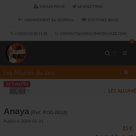
ESPACE PRIVÉ
NEWSLETTERS
ABONNEMENT AU JOURNAL
SOUTENEZ-NOUS
+33(0)2 43 28 31 30
CONTACT@LESALLUMESDUJAZZ.COM
0
Les Allumés du Jazz
ACTUALITÉS
LES ALLUMÉS DU JAZZ FONT SALON, LE 
Anaya
(Ref. ROG-0018)
Publié le 2009-01-01
15 €