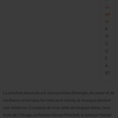
La
bel
(s)
R
O
G
U
E
A
RT
La création musicale est une question d’énergie, de coeur et de
confiance et lorsque les trois sont réunis, la musique devient
une évidence. Composé de trois amis de longues dates, tous
trois de Chicago, la flûtiste Nicole Mitchell, le batteur Hamid