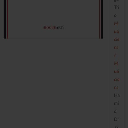
Tri
o
M
usi
cie
ns
/
M
usi
cia
ns
Ha
mi
d
Dr
ak