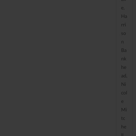
e,
Ha
rri
so
n
Ba
nk
he
ad,
Ni
col
e
Mi
tc
he
ll